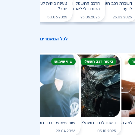
חזיקי רכב חשמלי: המדריך
השכרת רכב חשמלי: חיסכון, נוחות וכל מה שצריך
הרכב החשמלי בקיץ הישראלי: איך שורדים את
טעינה ביתית לעומת טעינה ציבורית - מ
לדעת
, יעילה וירוקה
החום בלי לאבד טווח?
יותר?
לקריאה
לקריאה
לקריאה
לקריאה
30.06.2025
25.05.2025
25.02.2025
לכל המאמרים
ה
ביטוח רכב חשמלי
שווי שימוש
פץ
למה הוא כל כך פופולרי?
ביטוח לרכב חשמלי
שווי שימוש - רכב חשמלי
לקריאה
לקריאה
לקריאה
ל
23.04.2026
05.10.2025