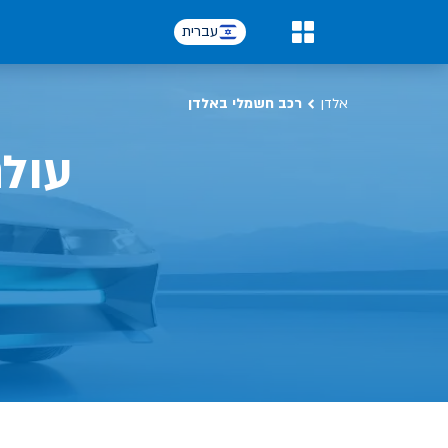
עברית
0
אלדן
רכב חשמלי באלדן
עול