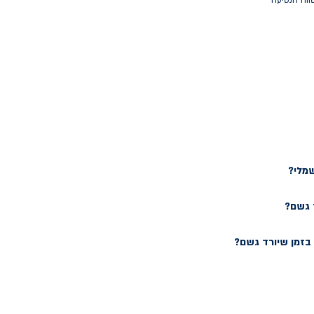
ווח הנסיעה
שמלי?
 גשם?
זמן שיורד גשם?