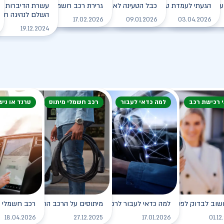
עם הרכב החשמלי בחורף?
הגעתי לעמדת טעינה, מה עלי לעשות?
כבל הטעינה לא משתחרר מהרכב. מה עושים?
גרירת רכב חשמלי - מה עושים?
עשרת הדיברות למ
השלם לנהיגה חכמה
לקריאה
לקריאה
לקריאה
לקריאה
17.02.2026
09.01.2026
03.04.2026
19.12.2024
י רכישת רכב
למה כדאי לעבור
רכב חשמלי מיתוס
טרנד או ניש
שוב לבדוק לפני רכישת רכב חשמלי?
למה כדאי לעבור לרכב חשמלי?
מיתוסים על הרכב החשמלי שכדאי לנ
רכב חשמלי - 
לקריאה
לקריאה
לקריאה
18.04.2026
27.12.2025
17.01.2026
01.12