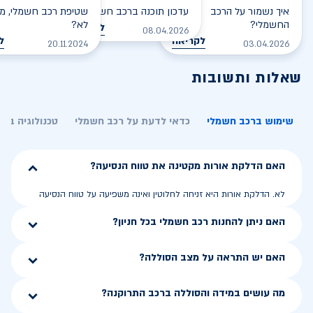
איך נשמור על הרכב
עדכון תוכנה ברכב חשמלי
שטיפת רכב חשמלי, מס
החשמלי?
לא?
לקריאה
08.04.2026
לקריאה
ל
20.11.2024
03.04.2026
שאלות ותשובות
שימוש ברכב חשמלי
כדאי לדעת על רכב חשמלי
טכנולוגיה בר
האם הדלקת אורות מקטינה את טווח הנסיעה?
לא. הדלקת אורות היא זניחה לחלוטין ואינה משפיעה על טווח הנסיעה
האם ניתן להחנות רכב חשמלי בכל חניון?
האם יש התראה על מצב הסוללה?
מה עושים במידה והסוללה ברכב התרוקנה?