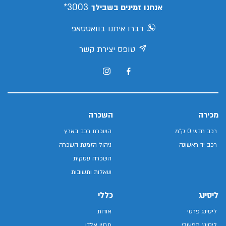
3003*
אנחנו זמינים בשבילך
דברו איתנו בוואטסאפ
טופס יצירת קשר
מכירה
השכרה
רכב חדש 0 ק"מ
השכרת רכב בארץ
רכב יד ראשונה
ניהול הזמנת השכרה
השכרה עסקית
שאלות ותשובות
ליסינג
כללי
ליסינג פרטי
אודות
ליסינג תפעולי
מגזין אלדן