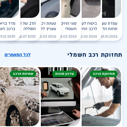
עמדת טעינה - הסוף של
ביטוח לעמדת טעינה ביתית
סוגי החיבורים לטעינת רכב
טעינת רכב חשמלי - כל מה
הלב של הרכב החשמלי
תחנת הדלק?
לרכב החשמלי
חשמלי
שצריך לדעת
הסוללה
ברכב חשמ
לקריאה
לקריאה
לקריאה
לקריאה
ל
9.12.2025
16.07.2025
25.02.2026
26.02.2026
03.02.2026
19.01.2026
תחזוקת רכב חשמלי
לכל המאמרים
תחזוקת הרכב
עדכון תוכנה
שטיפת הרכב