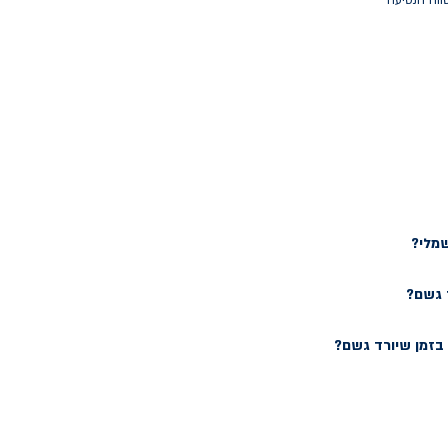
ווח הנסיעה
שמלי?
 גשם?
זמן שיורד גשם?