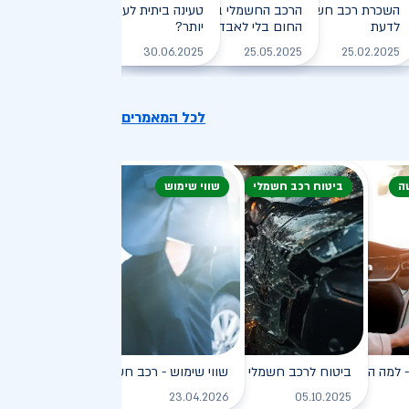
חזיקי רכב חשמלי: המדריך
השכרת רכב חשמלי: חיסכון, נוחות וכל מה שצריך
הרכב החשמלי בקיץ הישראלי: איך שורדים את
טעינה ביתית לעומת טעינה ציבורית - מ
לדעת
, יעילה וירוקה
החום בלי לאבד טווח?
יותר?
לקריאה
לקריאה
לקריאה
לקריאה
30.06.2025
25.05.2025
25.02.2025
לכל המאמרים
ה
ביטוח רכב חשמלי
שווי שימוש
פץ
למה הוא כל כך פופולרי?
ביטוח לרכב חשמלי
שווי שימוש - רכב חשמלי
לקריאה
לקריאה
לקריאה
ל
23.04.2026
05.10.2025