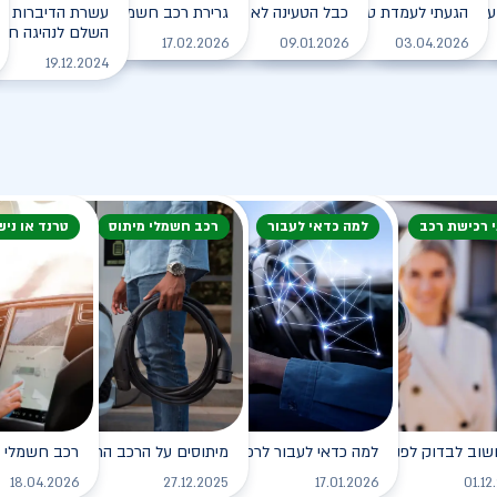
עם הרכב החשמלי בחורף?
הגעתי לעמדת טעינה, מה עלי לעשות?
כבל הטעינה לא משתחרר מהרכב. מה עושים?
גרירת רכב חשמלי - מה עושים?
עשרת הדיברות למ
השלם לנהיגה חכמה
לקריאה
לקריאה
לקריאה
לקריאה
17.02.2026
09.01.2026
03.04.2026
19.12.2024
י רכישת רכב
למה כדאי לעבור
רכב חשמלי מיתוס
טרנד או ניש
שוב לבדוק לפני רכישת רכב חשמלי?
למה כדאי לעבור לרכב חשמלי?
מיתוסים על הרכב החשמלי שכדאי לנ
רכב חשמלי - 
לקריאה
לקריאה
לקריאה
18.04.2026
27.12.2025
17.01.2026
01.12