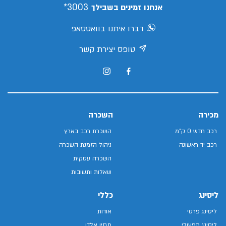
3003*
אנחנו זמינים בשבילך
דברו איתנו בוואטסאפ
טופס יצירת קשר
מכירה
השכרה
רכב חדש 0 ק"מ
השכרת רכב בארץ
רכב יד ראשונה
ניהול הזמנת השכרה
השכרה עסקית
שאלות ותשובות
ליסינג
כללי
ליסינג פרטי
אודות
ליסינג תפעולי
מגזין אלדן