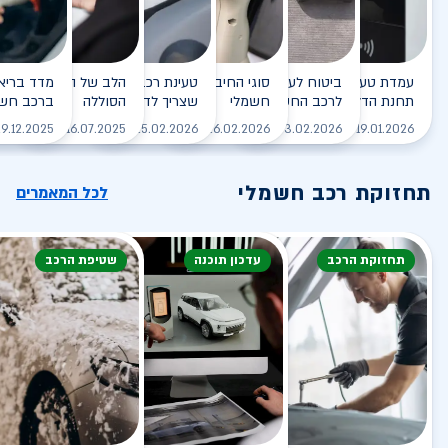
עמדת טעינה - הסוף של
ביטוח לעמדת טעינה ביתית
סוגי החיבורים לטעינת רכב
טעינת רכב חשמלי - כל מה
הלב של הרכב החשמלי
תחנת הדלק?
לרכב החשמלי
חשמלי
שצריך לדעת
הסוללה
ברכב חשמ
לקריאה
לקריאה
לקריאה
לקריאה
ל
9.12.2025
16.07.2025
25.02.2026
26.02.2026
03.02.2026
19.01.2026
תחזוקת רכב חשמלי
לכל המאמרים
תחזוקת הרכב
עדכון תוכנה
שטיפת הרכב