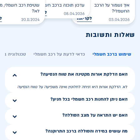
איך נשמור על הרכב
עדכון תוכנה ברכב חשמלי
שטיפת רכב חשמלי, מס
החשמלי?
לא?
לקריאה
08.04.2026
לקריאה
ל
20.11.2024
03.04.2026
שאלות ותשובות
שימוש ברכב חשמלי
כדאי לדעת על רכב חשמלי
טכנולוגיה בר
האם הדלקת אורות מקטינה את טווח הנסיעה?
לא. הדלקת אורות היא זניחה לחלוטין ואינה משפיעה על טווח הנסיעה
האם ניתן להחנות רכב חשמלי בכל חניון?
האם יש התראה על מצב הסוללה?
מה עושים במידה והסוללה ברכב התרוקנה?