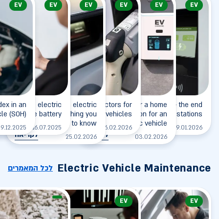
EV
EV
EV
EV
EV
EV
dex in an
eart of the electric
Charging an electric
Types of connectors for
Insurance for a home
Charging station - the end
cle (SOH)
vehicle - the battery
vehicle - everything you
charging electric vehicles
charging station for an
of gas stations?
need to know
electric vehicle
לקריאה
לקריאה
ל
9.12.2025
16.07.2025
26.02.2026
19.01.2026
לקריאה
לקריאה
25.02.2026
03.02.2026
Electric Vehicle Maintenance
לכל המאמרים
EV
EV