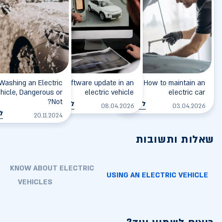
Washing an Electric
Software update in an
How to maintain an
hicle, Dangerous or
electric vehicle
electric car
Not?
לקריאה
לקריאה
08.04.2026
03.04.2026
ל
20.11.2024
שאלות ותשובות
TO KNOW ABOUT ELECTRIC
USING AN ELECTRIC VEHICLE
VEHICLES