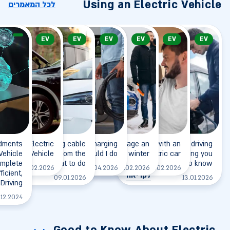
Using an Electric Vehicle
לכל המאמרים
EV
EV
EV
EV
EV
EV
dments
wing an Electric
The charging cable
I arrived at the charging
How to manage an
Going on a trip with an
Electric vehicle driving
 Vehicle
doesn't release from the
Vehicle
station, what should I do?
electric car in winter?
range - everything you
electric car
mplete
vehicle - what to do?
need to know
לקריאה
לקריאה
לקריאה
17.02.2026
03.04.2026
09.02.2026
10.02.2026
ficient,
לקריאה
לקריאה
09.01.2026
13.01.2026
Driving
.12.2024