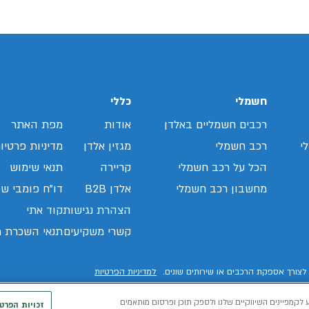
חשמלי
כללי
רכבים חשמליים באלדן
אודות
מפת האתר
י
רכב חשמלי
מגזין אלדן
מדיניות פרטיו
הכל על רכב חשמלי
קריירה
תנאי שימוש
מחשבון רכב חשמלי
אלדן B2B
דו"ח פומבי שכ
הצהרת נגישות
קוד אתי
קשרי משקיעים
תנאי השכרת ר
לצורך אספקת הרכבים או שירותים שונים.
למדיניות הפרטיות
 לקמפיינים השיווקיים שלנו ולספק תוכן ופרסום מותאמים
זכויות הפרט