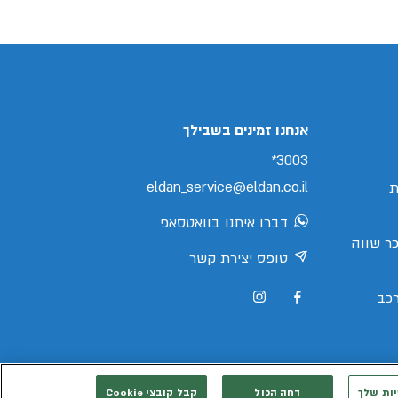
אנחנו זמינים בשבילך
3003*
eldan_service@eldan.co.il
ת
דברו איתנו בוואטסאפ
ר שווה
טופס יצירת קשר
כב
יות שלך
דחה הכול
קבל קובצי Cookie