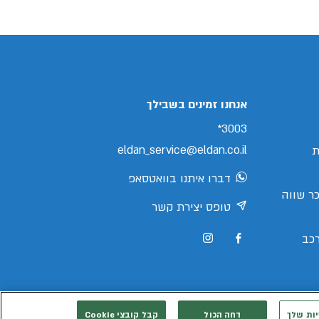
אנחנו זמינים בשבילך
3003*
eldan_service@eldan.co.il
ת
דברו איתנו בוואטסאפ
ר שווה
טופס יצירת קשר
כב
יות שלך
דחה הכול
קבל קובצי Cookie