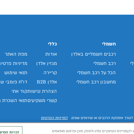
חשמלי
כללי
רכבים חשמליים באלדן
אודות
מפת האתר
י
רכב חשמלי
מגזין אלדן
מדיניות פרטיו
הכל על רכב חשמלי
קריירה
תנאי שימוש
מחשבון רכב חשמלי
אלדן B2B
דו"ח פומבי שכ
הצהרת נגישות
קוד אתי
קשרי משקיעים
תנאי השכרת ר
לצורך אספקת הרכבים או שירותים שונים.
למדיניות הפרטיות
 לקמפיינים השיווקיים שלנו ולספק תוכן ופרסום מותאמים
זכויות הפרט