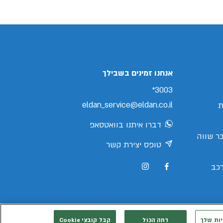
אנחנו זמינים בשבילך
3003*
eldan_service@eldan.co.il
ת
דברו איתנו בוואטסאפ
ר שווה
טופס יצירת קשר
כב
יות שלך
דחה הכול
קבל קובצי Cookie