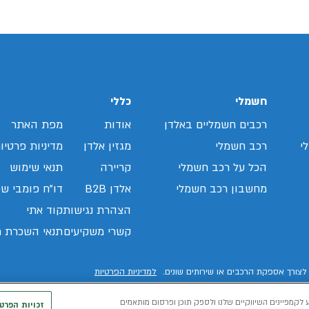
חשמלי
כללי
רכבים חשמליים באלדן
אודות
מפת האתר
י
רכב חשמלי
מגזין אלדן
מדיניות פרטיו
הכל על רכב חשמלי
קריירה
תנאי שימוש
מחשבון רכב חשמלי
אלדן B2B
דו"ח פומבי שכ
הצהרת נגישות
קוד אתי
קשרי משקיעים
תנאי השכרת ר
לצורך אספקת הרכבים או שירותים שונים.
למדיניות הפרטיות
 לקמפיינים השיווקיים שלנו ולספק תוכן ופרסום מותאמים
זכויות הפרט