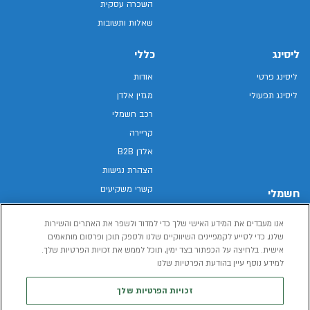
השכרה עסקית
שאלות ותשובות
ליסינג
כללי
ליסינג פרטי
אודות
ליסינג תפעולי
מגזין אלדן
רכב חשמלי
קריירה
אלדן B2B
הצהרת נגישות
קשרי משקיעים
חשמלי
מפת האתר
רכבים חשמליים באלדן
אנו מעבדים את המידע האישי שלך כדי למדוד ולשפר את האתרים והשירות
מדיניות פרטיות
רכב חשמלי
שלנו, כדי לסייע לקמפיינים השיווקיים שלנו ולספק תוכן ופרסום מותאמים
תנאי שימוש
אישית. בלחיצה על הכפתור בצד ימין, תוכל לממש את זכויות הפרטיות שלך.
הכל על רכב חשמלי
דו"ח פומבי שכר שווה
למידע נוסף עיין בהודעת הפרטיות שלנו
מחשבון רכב חשמלי
קוד אתי
זכויות הפרטיות שלך
תנאי השכרת רכב