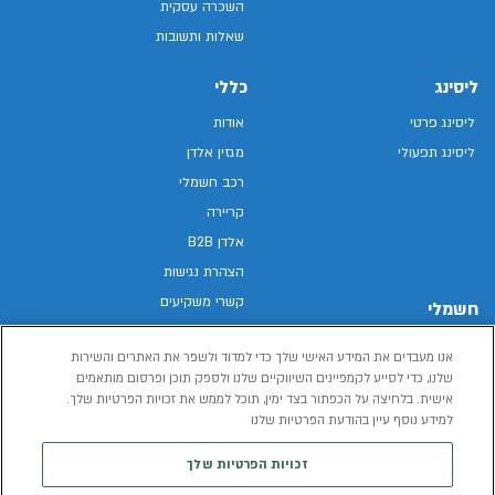
השכרה עסקית
שאלות ותשובות
ליסינג
כללי
ליסינג פרטי
אודות
ליסינג תפעולי
מגזין אלדן
רכב חשמלי
קריירה
אלדן B2B
הצהרת נגישות
קשרי משקיעים
חשמלי
מפת האתר
רכבים חשמליים באלדן
אנו מעבדים את המידע האישי שלך כדי למדוד ולשפר את האתרים והשירות
מדיניות פרטיות
רכב חשמלי
שלנו, כדי לסייע לקמפיינים השיווקיים שלנו ולספק תוכן ופרסום מותאמים
תנאי שימוש
אישית. בלחיצה על הכפתור בצד ימין, תוכל לממש את זכויות הפרטיות שלך.
הכל על רכב חשמלי
דו"ח פומבי שכר שווה
למידע נוסף עיין בהודעת הפרטיות שלנו
מחשבון רכב חשמלי
קוד אתי
זכויות הפרטיות שלך
תנאי השכרת רכב