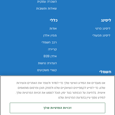
השכרה עסקית
שאלות ותשובות
ליסינג
כללי
ליסינג פרטי
אודות
ליסינג תפעולי
מגזין אלדן
רכב חשמלי
קריירה
אלדן B2B
הצהרת נגישות
קשרי משקיעים
חשמלי
מפת האתר
רכבים חשמליים באלדן
אנו מעבדים את המידע האישי שלך כדי למדוד ולשפר את האתרים והשירות
מדיניות פרטיות
רכב חשמלי
שלנו, כדי לסייע לקמפיינים השיווקיים שלנו ולספק תוכן ופרסום מותאמים
תנאי שימוש
אישית. בלחיצה על הכפתור בצד ימין, תוכל לממש את זכויות הפרטיות שלך.
הכל על רכב חשמלי
דו"ח פומבי שכר שווה
למידע נוסף עיין בהודעת הפרטיות שלנו
מחשבון רכב חשמלי
קוד אתי
זכויות הפרטיות שלך
תנאי השכרת רכב