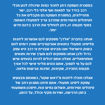
במסגרת העסקה ניתן לחכור כמות שיכולה לנוע מכלי
רכב בודד עד למאות ואף אלפי כלי רכב, ישר
מהניילונים, במסגרת העסקה גם מקבלים את כל
הטיפולים והשירותים שהרכב צריך לתפעולו השוטף.
בסוף תקופה זו, ניתן להחליף את הרכב בדגם חדש
יותר.
אנחנו בחברת "אלדן" מספקים לכם אפשרות ליהנות
מליסינג תפעולי בתנאים אטרקטיביים שאין דומים להם
בשוק הישראלי ואנו מבינים שבניית צי רכב היא עסק
גדול ולכן אנחנו מספקים לכם מערך שירות ותנאים
אופטימאליים. אצלנו אתם יכולים להיות בטוחים שיש
לכם על מי לסמוך, אתם נהנים מליווי אישי לכל אורך
תקופת החכירה, שקיפות, זמינות ונגישות מלאה.
אצלנו תוכלו ליהנות מ"ראש שקט", כשאתם מבצעים
עסקת ליסינג תפעולי. אתם תיהנו ממגוון רחב של
טיפולים ושירותים, תשלום גמיש ונוח, חיסכון משמעותי
בזמן הרכישה, ושירות מקיף וכולל, על הזמן.