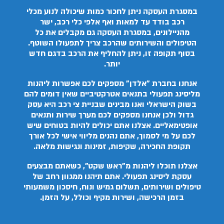
במסגרת העסקה ניתן לחכור כמות שיכולה לנוע מכלי
רכב בודד עד למאות ואף אלפי כלי רכב, ישר
מהניילונים, במסגרת העסקה גם מקבלים את כל
הטיפולים והשירותים שהרכב צריך לתפעולו השוטף.
בסוף תקופה זו, ניתן להחליף את הרכב בדגם חדש
יותר.
אנחנו בחברת "אלדן" מספקים לכם אפשרות ליהנות
מליסינג תפעולי בתנאים אטרקטיביים שאין דומים להם
בשוק הישראלי ואנו מבינים שבניית צי רכב היא עסק
גדול ולכן אנחנו מספקים לכם מערך שירות ותנאים
אופטימאליים. אצלנו אתם יכולים להיות בטוחים שיש
לכם על מי לסמוך, אתם נהנים מליווי אישי לכל אורך
תקופת החכירה, שקיפות, זמינות ונגישות מלאה.
אצלנו תוכלו ליהנות מ"ראש שקט", כשאתם מבצעים
עסקת ליסינג תפעולי. אתם תיהנו ממגוון רחב של
טיפולים ושירותים, תשלום גמיש ונוח, חיסכון משמעותי
בזמן הרכישה, ושירות מקיף וכולל, על הזמן.