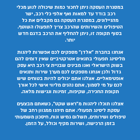
במסגרת העסקה ניתן לחכור כמות שיכולה לנוע מכלי
רכב בודד עד למאות ואף אלפי כלי רכב, ישר
מהניילונים, במסגרת העסקה גם מקבלים את כל
הטיפולים והשירותים שהרכב צריך לתפעולו השוטף.
בסוף תקופה זו, ניתן להחליף את הרכב בדגם חדש
יותר.
אנחנו בחברת "אלדן" מספקים לכם אפשרות ליהנות
מליסינג תפעולי בתנאים אטרקטיביים שאין דומים להם
בשוק הישראלי ואנו מבינים שבניית צי רכב היא עסק
גדול ולכן אנחנו מספקים לכם מערך שירות ותנאים
אופטימאליים. אצלנו אתם יכולים להיות בטוחים שיש
לכם על מי לסמוך, אתם נהנים מליווי אישי לכל אורך
תקופת החכירה, שקיפות, זמינות ונגישות מלאה.
אצלנו תוכלו ליהנות מ"ראש שקט", כשאתם מבצעים
עסקת ליסינג תפעולי. אתם תיהנו ממגוון רחב של
טיפולים ושירותים, תשלום גמיש ונוח, חיסכון משמעותי
בזמן הרכישה, ושירות מקיף וכולל, על הזמן.