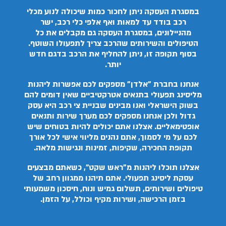
במסגרת העסקה ניתן לחכור כמות שיכולה לנוע מכלי
רכב בודד עד למאות ואף אלפי כלי רכב, ישר
מהניילונים, במסגרת העסקה גם מקבלים את כל
הטיפולים והשירותים שהרכב צריך לתפעולו השוטף.
בסוף תקופה זו, ניתן להחליף את הרכב בדגם חדש
יותר.
אנחנו בחברת "אלדן" מספקים לכם אפשרות ליהנות
מליסינג תפעולי בתנאים אטרקטיביים שאין דומים להם
בשוק הישראלי ואנו מבינים שבניית צי רכב היא עסק
גדול ולכן אנחנו מספקים לכם מערך שירות ותנאים
אופטימאליים. אצלנו אתם יכולים להיות בטוחים שיש
לכם על מי לסמוך, אתם נהנים מליווי אישי לכל אורך
תקופת החכירה, שקיפות, זמינות ונגישות מלאה.
אצלנו תוכלו ליהנות מ"ראש שקט", כשאתם מבצעים
עסקת ליסינג תפעולי. אתם תיהנו ממגוון רחב של
טיפולים ושירותים, תשלום גמיש ונוח, חיסכון משמעותי
בזמן הרכישה, ושירות מקיף וכולל, על הזמן.