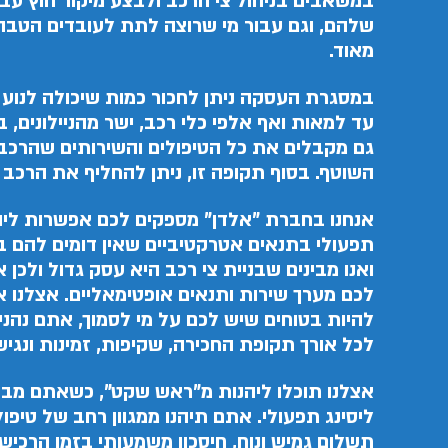
במשאבים בניהול צי הרכב ולבצע מיקור חוץ עבו
שלהם, וגם עבור מי שרוצה לתת לעובדים הט
מאוד.
במסגרת העסקה ניתן לחכור כמות שיכולה לנוע 
עד למאות ואף אלפי כלי רכב, ישר מהניילונים,
גם מקבלים את כל הטיפולים והשירותים שהרכב 
השוטף. בסוף תקופה זו, ניתן להחליף את הרכב 
אנחנו בחברת "אלדן" מספקים לכם אפשרות ליהנ
תפעולי בתנאים אטרקטיביים שאין דומים להם 
ואנו מבינים שבניית צי רכב היא עסק גדול ולכן 
לכם מערך שירות ותנאים אופטימאליים. אצלנו א
להיות בטוחים שיש לכם על מי לסמוך, אתם נהנים
לכל אורך תקופת החכירה, שקיפות, זמינות ונגי
אצלנו תוכלו ליהנות מ"ראש שקט", כשאתם מב
ליסינג תפעולי. אתם תיהנו ממגוון רחב של טיפול
תשלום גמיש ונוח, חיסכון משמעותי בזמן הרכישה