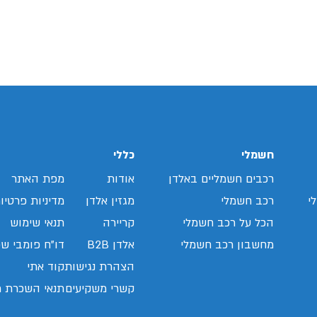
חשמלי
כללי
רכבים חשמליים באלדן
אודות
מפת האתר
י
רכב חשמלי
מגזין אלדן
מדיניות פרטיו
הכל על רכב חשמלי
קריירה
תנאי שימוש
מחשבון רכב חשמלי
אלדן B2B
דו"ח פומבי שכ
הצהרת נגישות
קוד אתי
קשרי משקיעים
תנאי השכרת ר