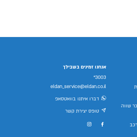
אנחנו זמינים בשבילך
3003*
eldan_service@eldan.co.il
ת
דברו איתנו בוואטסאפ
ר שווה
טופס יצירת קשר
כב