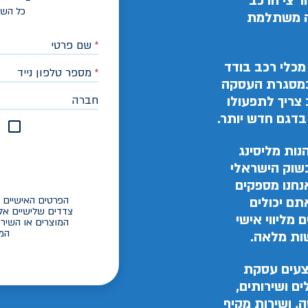
ר צי הרכב
כל השד
בה משתלמת
*
שם פרטי
מכלי רכב בודד
*
מספר טלפון נייד
 במסגרת העסקה
חברה
צריך לתפעולו
בדגם חדש יותר.
א
ות מליסינג
בשוק הישראלי
אנחנו מספקים
הפרטים האישיים ש
תם יכולים
צדדים שלישיים אל
 מליווי אישי
המוצרים או השירו
המי
שות מלאה.
צעים עסקת
ים ושירותים,
, ושירות מקיף