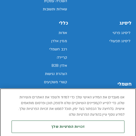
השכרה עסקית
שאלות ותשובות
ליסינג
כללי
ליסינג פרטי
אודות
ליסינג תפעולי
מגזין אלדן
רכב חשמלי
קריירה
אלדן B2B
הצהרת נגישות
קשרי משקיעים
חשמלי
מפת האתר
רכבים חשמליים באלדן
אנו מעבדים את המידע האישי שלך כדי למדוד ולשפר את האתרים והשירות
מדיניות פרטיות
רכב חשמלי
שלנו, כדי לסייע לקמפיינים השיווקיים שלנו ולספק תוכן ופרסום מותאמים
תנאי שימוש
אישית. בלחיצה על הכפתור בצד ימין, תוכל לממש את זכויות הפרטיות שלך.
הכל על רכב חשמלי
למידע נוסף עיין בהודעת הפרטיות שלנו
דו"ח פומבי שכר שווה
מחשבון רכב חשמלי
קוד אתי
זכויות הפרטיות שלך
תנאי השכרת רכב