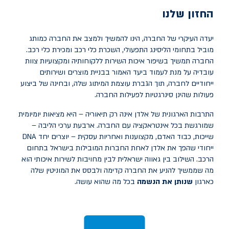
החזון שלנו
יעדה העיקרי של החברה, הינו להמשיך ולמצב את החברה כמותג
מוביל בתחומי הליסינג התפעולי, השכרת כלי רכב ומכירת כלי רכב.
החברה תמשיך בשיפור איכות השירות ללקוחותיה ומקצועיות צוות
עובדיה על מנת לעמוד ביעד האמור בבניית מוצרים ושירותים
ייחודיים לחברה, תוך הגברת עוצמת המיתוג שלה, ובחינה של ביצוע
פעולות שהינן סינרגטיות לפעילות החברה.
התרבות הארגונית של אלדן אינה רק תיאוריה – היא מציאות יומיומית
שמורגשת בכל אינטראקציה עם החברה. ארבעת ערכי הליבה –
שייכות, כבוד האדם, מקצוענות ואחריות עסקית – יוצרים יחד
DNA
ייחודי שהפך את אלדן לאחת החברות המובילות בישראל בתחום
הרכב. השילוב בין גאווה ישראלית לבין מחויבות לשירות איכותי הוא
מה שממשיך להניע את החברה קדימה ולבסס את המוניטין שלה
כארגון
שנותן את הנשמה
בכל מה שהוא עושה.