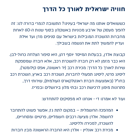
חוויה ישראלית לאורך כל הדרך
כששואלים אותנו מה ישראלי בעינינו? התשובה לגמרי ברורה לנו: זה
להפוך מעסק של ארבע מכוניות באשקלון בסוף שנות ה-60 לאחת
מחברות ההשכרה המובילות בישראל עם סניפים מדן ועד אילת
ועדיין להמשיך לתת את הנשמה בשבילך.
קבוצת אלדן, בבעלות המייסד יוסף דהן, היא סיפור הצלחה כחול-לבן.
היא כבר מזמן לא רק חברה להשכרת רכב, אלא חברה שמספקת
שירות לאורך כל הדרך: מכירת רכב (יד ראשונה, אפס קילומטר),
ליסינג פרטי, ליסינג תפעולי לחברות, השכרת רכב בארץ, השכרת רכב
בחו"ל (באמצעות חברת ראנטלקארס העולמית), שירותי דרך,
פתרונות מימון לרכישת רכב ובתי מלון בירושלים ובפריז.
ועוד לא אמרנו די - אנחנו לא מפסיקים להתחדש:
המהפכה החשמלית – במקום לתת גז, אפשר פשוט להתחבר
לחשמל. אלדן מציעה רכבים חשמליים, פרטיים ומסחריים,
להשכרה, למכירה ולליסינג.
מכירת רכב אונליין - אלדן היא החברה הראשונה מבין חברות