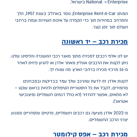
Enterprise ו- National בישראל.
המותג Enterprise Rent-A-Car, נוסד בארה"ב בשנת 1957, הלך
והתרחב במהירות תוך כדי הקפדה על איכות השירות וצמח ברחבי
העולם תוך זמן קצר.
מכירת רכב – יד ראשונה
יש לנו אלפי רכבים למכירה מתוך מאגר רכבי ההשכרה והליסינג שלנו.
ניתן לקנות את הרכבים אונליין מאתר אלדן או להגיע פיזית לאחד
מ-16 מרכזי מכירה ברחבי הארץ. מה שנוח לך.
לקנות אלדן זה לדעת שהרכב שלך עמד בבדיקות ובמבחנים
מחמירים, לקבל את כל היסטוריית הטיפולים ולהיות בראש שקט –
לא מתאים, אפשר להחזיר (לא כולל דגמים חשמליים ומיצובישי
אטראג').
מ-2022 אלדן מציעה גם רכבים חשמליים, פרטיים ומסחריים ממגוון
יצרני הרכב החשמליים.
מכירת רכב – אפס קילומטר