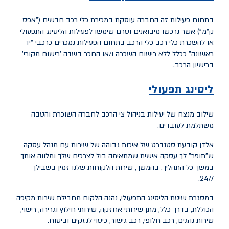
בתחום פעילות זה החברה עוסקת במכירת כלי רכב חדשים ("אפס
ק"מ") אשר נרכשו מיבואנים וטרם שימשו לפעילות הליסינג התפעולי
או להשכרת כלי רכב כלי הרכב בתחום הפעילות נמכרים כרכבי "יד
ראשונה" ככלל ללא רישום השכרה ו/או החכר בשדה 'רישום מקורי'
ברישיון הרכב.
ליסינג תפעולי
שילוב מנצח של יעילות בניהול צי הרכב לחברה השוכרת והטבה
משתלמת לעובדים.
אלדן קובעת סטנדרט של איכות גבוהה של שירות עם מנהל עסקה
ש"תופר" לך עסקה אישית שמתאימה בול לצרכים שלך ומלווה אותך
במשך כל התהליך. בהמשך, שירות הלקוחות שלנו זמין בשבילך
24/7.
במסגרת שיטת הליסינג התפעולי, נהנה הלקוח מחבילת שירות מקיפה
הכוללת, בדרך כלל, מתן שירותי אחזקה, שירותי חילוץ וגרירה, רישוי,
שירות נהגים, רכב חלופי, רכב גישור, כיסוי לנזקים וביטוח.