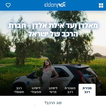
0
0
אלדן
מאלדן ועד אילת אלדן - חברת
-
הרכב של ישראל
מכירת
השכרת
ליסינג
ליסינג
רכב
רכב
רכב
פרטי
תפעולי
חשמלי
סוג הרכב?