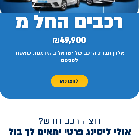
רכבים החל מ
₪49,900
אלדן חברת הרכב של ישראל בהזדמנות שאסור
לפספס
לחצו כאן
רוצה רכב חדש?
אולי ליסינג פרטי יתאים לך בול