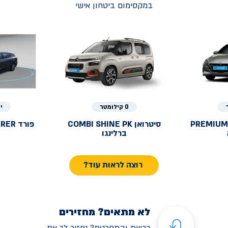
במקסימום ביטחון אישי
0 קילומטר
י
PREMIUM
סיטרואן
COMBI SHINE PK
פורד
URER
ברלינגו
רוצה לראות עוד?
לא מתאים? מחזירים
רכשת והתחרטת? נחזיר לך את