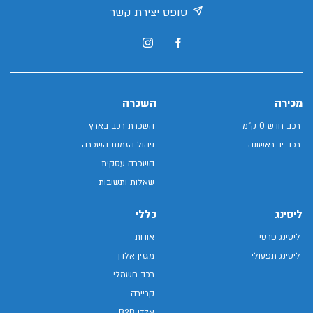
טופס יצירת קשר
מכירה
השכרה
רכב חדש 0 ק"מ
השכרת רכב בארץ
רכב יד ראשונה
ניהול הזמנת השכרה
השכרה עסקית
שאלות ותשובות
ליסינג
כללי
ליסינג פרטי
אודות
ליסינג תפעולי
מגזין אלדן
רכב חשמלי
קריירה
אלדן B2B