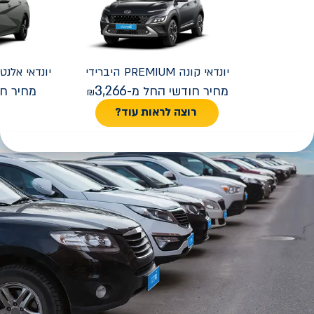
יונדאי
קונה PREMIUM היברידי
יונדאי
REMIUM FACELIFT
3,266
מחיר חודשי החל מ-
מחיר חו
רוצה לראות עוד?