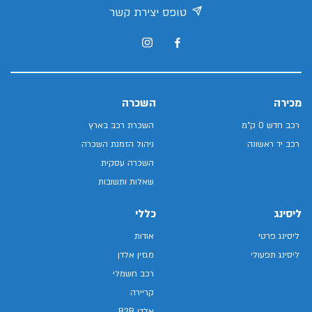
טופס יצירת קשר
מכירה
השכרה
רכב חדש 0 ק"מ
השכרת רכב בארץ
רכב יד ראשונה
ניהול הזמנת השכרה
השכרה עסקית
שאלות ותשובות
ליסינג
כללי
ליסינג פרטי
אודות
ליסינג תפעולי
מגזין אלדן
רכב חשמלי
קריירה
אלדן B2B