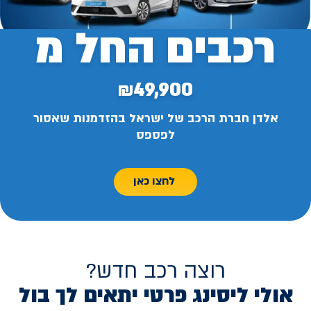
רכבים החל מ
₪49,900
אלדן חברת הרכב של ישראל בהזדמנות שאסור
לפספס
לחצו כאן
רוצה רכב חדש?
אולי ליסינג פרטי יתאים לך בול