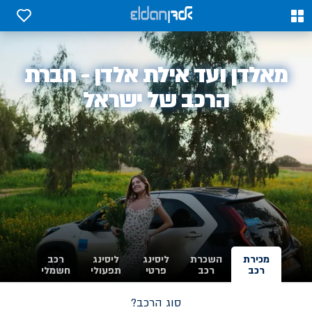
0
0
אלדן
מאלדן ועד אילת אלדן - חברת
-
הרכב של ישראל
מכירת
השכרת
ליסינג
ליסינג
רכב
רכב
רכב
פרטי
תפעולי
חשמלי
סוג הרכב?