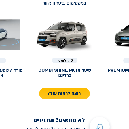
במקסימום ביטחון אישי
0 קילומטר
י
PREMIUM
סיטרואן
COMBI SHINE PK
פורד
ברלינגו
אק
רוצה לראות עוד?
לא מתאים? מחזירים
רכשת והתחרטת? נחזיר לך את