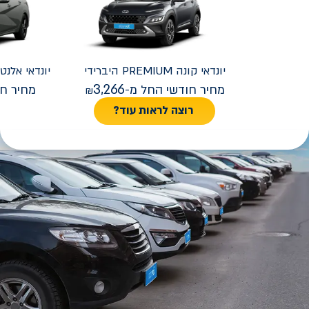
יונדאי
קונה PREMIUM היברידי
יונדאי
REMIUM FACELIFT
3,266
מחיר חודשי החל מ-
מחיר חו
רוצה לראות עוד?