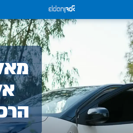
אלד
מאלד
-
אל
הרכ