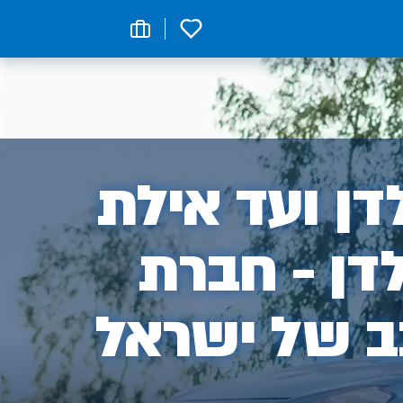
0
ן
ן ועד אילת
דן - חברת
ב של ישראל