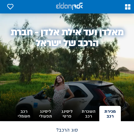
0
0
אלדן
מאלדן ועד אילת אלדן - חברת
-
הרכב של ישראל
מכירת
השכרת
ליסינג
ליסינג
רכב
רכב
רכב
פרטי
תפעולי
חשמלי
סוג הרכב?