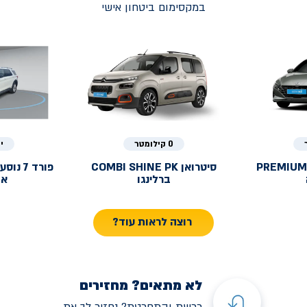
במקסימום ביטחון אישי
0 קילומטר
י
PREMIUM
סיטרואן
COMBI SHINE PK
פורד
ברלינגו
אק
רוצה לראות עוד?
לא מתאים? מחזירים
רכשת והתחרטת? נחזיר לך את