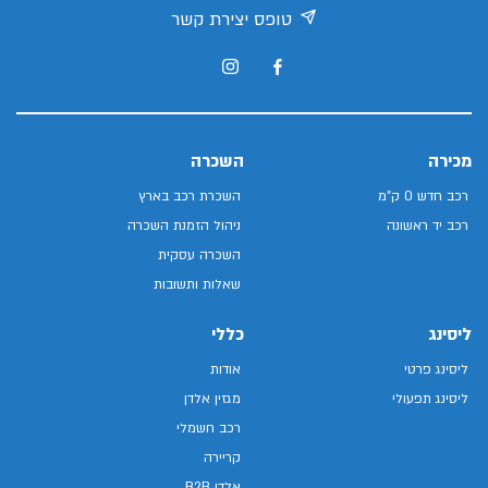
טופס יצירת קשר
מכירה
השכרה
רכב חדש 0 ק"מ
השכרת רכב בארץ
רכב יד ראשונה
ניהול הזמנת השכרה
השכרה עסקית
שאלות ותשובות
ליסינג
כללי
ליסינג פרטי
אודות
ליסינג תפעולי
מגזין אלדן
רכב חשמלי
קריירה
אלדן B2B