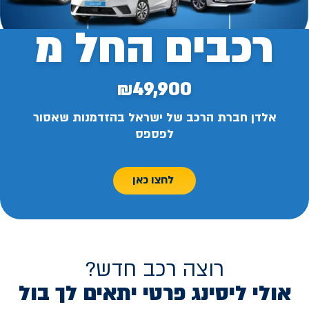
רכבים החל מ
₪49,900
אלדן חברת הרכב של ישראל בהזדמנות שאסור
לפספס
לחצו כאן
רוצה רכב חדש?
אולי ליסינג פרטי יתאים לך בול