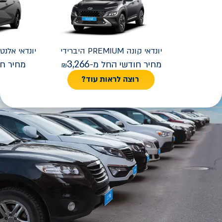
יונדאי
קונה PREMIUM היברידי
יונדאי
REMIUM FACELIFT
3,266
מחיר חודשי החל מ-
מחיר חו
רוצה לראות עוד?