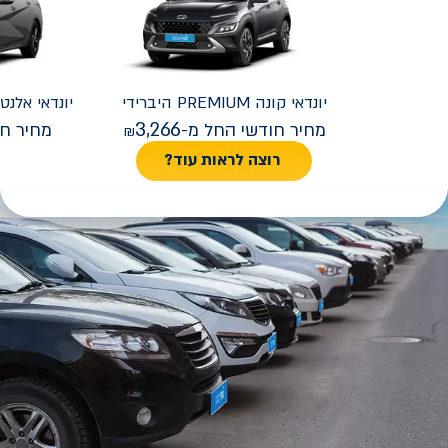
יונדאי
קונה PREMIUM היברידי
יונדאי
REMIUM FACELIFT
3,266
מחיר חודשי החל מ-
מחיר חו
רוצה לראות עוד?