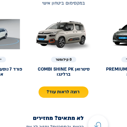
במקסימום ביטחון אישי
0 קילומטר
י
PREMIUM
סיטרואן
COMBI SHINE PK
פורד
ברלינגו
אק
רוצה לראות עוד?
לא מתאים? מחזירים
רכשת והתחרטת? נחזיר לך את