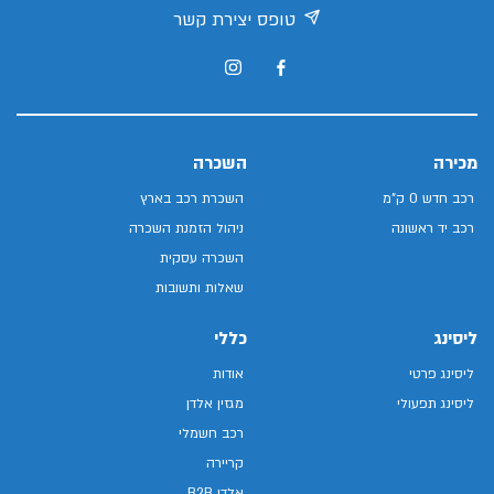
טופס יצירת קשר
מכירה
השכרה
רכב חדש 0 ק"מ
השכרת רכב בארץ
רכב יד ראשונה
ניהול הזמנת השכרה
השכרה עסקית
שאלות ותשובות
ליסינג
כללי
ליסינג פרטי
אודות
ליסינג תפעולי
מגזין אלדן
רכב חשמלי
קריירה
אלדן B2B