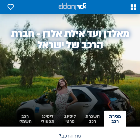
0
0
אלדן
מאלדן ועד אילת אלדן - חברת
-
הרכב של ישראל
מכירת
השכרת
ליסינג
ליסינג
רכב
רכב
רכב
פרטי
תפעולי
חשמלי
סוג הרכב?