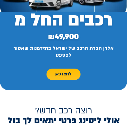
רכבים החל מ
₪49,900
אלדן חברת הרכב של ישראל בהזדמנות שאסור
לפספס
לחצו כאן
רוצה רכב חדש?
אולי ליסינג פרטי יתאים לך בול