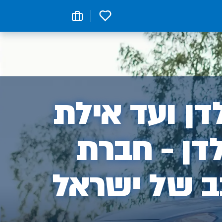
0
ן
ן ועד אילת
דן - חברת
ב של ישראל