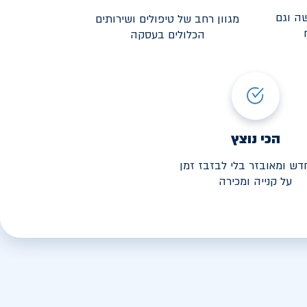
ה וגם
מגוון רחב של טיפולים ושירותים
הכלולים בעסקה
3,190
י החל מ-
הכי נוצץ
דש ומאובזר בלי לבזבז זמן
על קנייה ומכירה