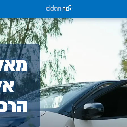
אלד
מאלד
-
אל
הרכ