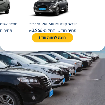
יונדאי
קונה PREMIUM היברידי
יונדאי
REMIUM FACELIFT
3,266
מחיר חודשי החל מ-
מחיר חו
רוצה לראות עוד?