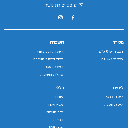
טופס יצירת קשר
מכירה
השכרה
רכב חדש 0 ק"מ
השכרת רכב בארץ
רכב יד ראשונה
ניהול הזמנת השכרה
השכרה עסקית
שאלות ותשובות
ליסינג
כללי
ליסינג פרטי
אודות
ליסינג תפעולי
מגזין אלדן
רכב חשמלי
קריירה
אלדן B2B