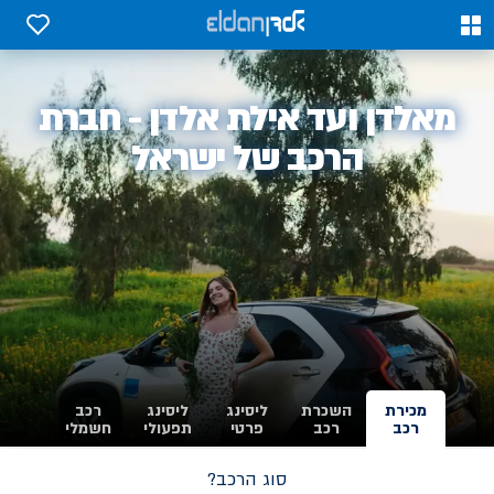
0
0
אלדן
מאלדן ועד אילת אלדן - חברת
-
הרכב של ישראל
מכירת
השכרת
ליסינג
ליסינג
רכב
רכב
רכב
פרטי
תפעולי
חשמלי
סוג הרכב?