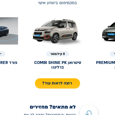
במקסימום ביטחון אישי
0 קילומטר
י
PREMIUM
סיטרואן
COMBI SHINE PK
פורד
URER
ברלינגו
רוצה לראות עוד?
לא מתאים? מחזירים
רכשת והתחרטת? נחזיר לך את