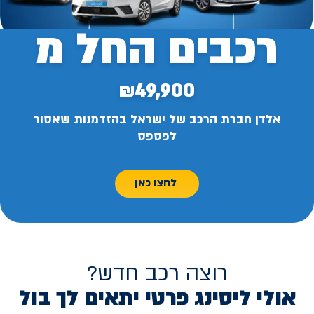
רכבים החל מ
₪49,900
אלדן חברת הרכב של ישראל בהזדמנות שאסור
לפספס
לחצו כאן
רוצה רכב חדש?
אולי ליסינג פרטי יתאים לך בול