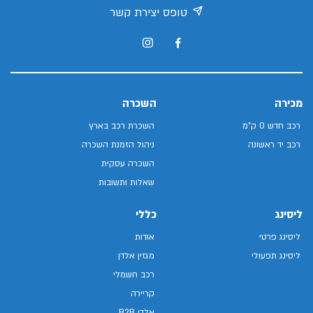
טופס יצירת קשר
מכירה
השכרה
רכב חדש 0 ק"מ
השכרת רכב בארץ
רכב יד ראשונה
ניהול הזמנת השכרה
השכרה עסקית
שאלות ותשובות
ליסינג
כללי
ליסינג פרטי
אודות
ליסינג תפעולי
מגזין אלדן
רכב חשמלי
קריירה
אלדן B2B