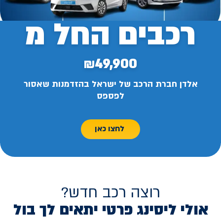
רכבים החל מ
₪49,900
אלדן חברת הרכב של ישראל בהזדמנות שאסור
לפספס
לחצו כאן
רוצה רכב חדש?
אולי ליסינג פרטי יתאים לך בול