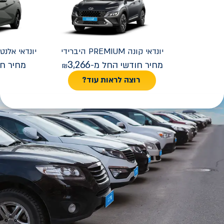
יונדאי
קונה PREMIUM היברידי
יונדאי
REMIUM FACELIFT
3,266
מחיר חודשי החל מ-
מחיר חו
רוצה לראות עוד?