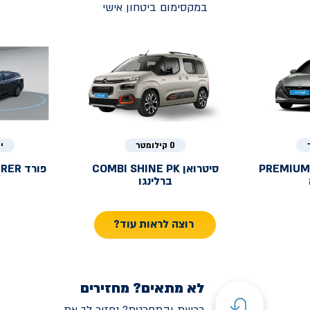
במקסימום ביטחון אישי
0 קילומטר
י
PREMIUM
סיטרואן
COMBI SHINE PK
פורד
URER
ברלינגו
רוצה לראות עוד?
לא מתאים? מחזירים
רכשת והתחרטת? נחזיר לך את