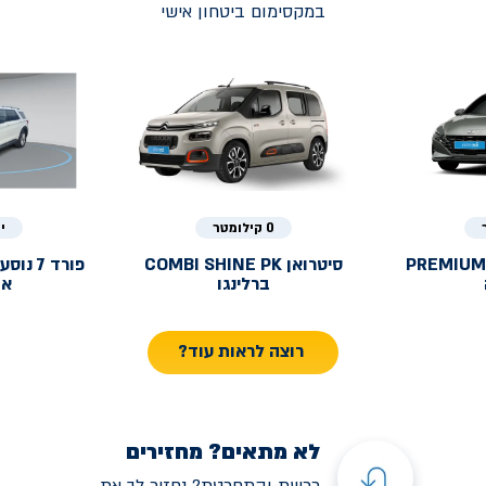
במקסימום ביטחון אישי
0 קילומטר
י
PREMIUM
סיטרואן
COMBI SHINE PK
פורד
ברלינגו
אק
רוצה לראות עוד?
לא מתאים? מחזירים
רכשת והתחרטת? נחזיר לך את