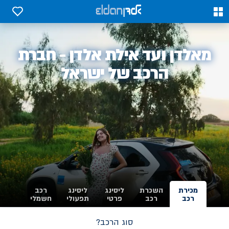
0
0
אלדן
מאלדן ועד אילת אלדן - חברת
-
הרכב של ישראל
מכירת
השכרת
ליסינג
ליסינג
רכב
רכב
רכב
פרטי
תפעולי
חשמלי
סוג הרכב?