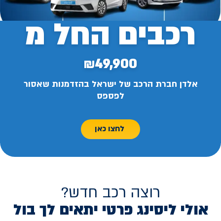
רכבים החל מ
₪49,900
אלדן חברת הרכב של ישראל בהזדמנות שאסור
לפספס
לחצו כאן
רוצה רכב חדש?
אולי ליסינג פרטי יתאים לך בול