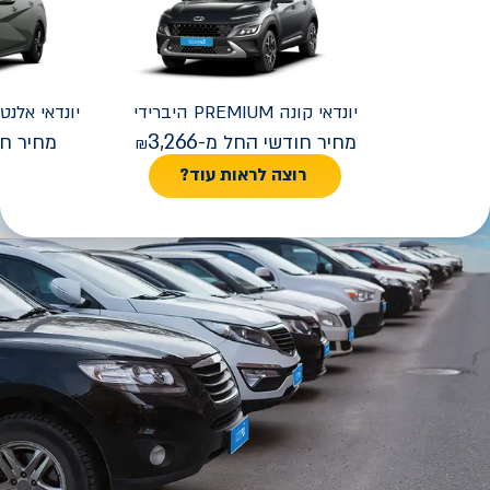
יונדאי
קונה PREMIUM היברידי
יונדאי
REMIUM FACELIFT
3,266
מחיר חודשי החל מ-
מחיר חו
רוצה לראות עוד?