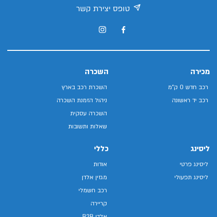
טופס יצירת קשר
מכירה
השכרה
רכב חדש 0 ק"מ
השכרת רכב בארץ
רכב יד ראשונה
ניהול הזמנת השכרה
השכרה עסקית
שאלות ותשובות
ליסינג
כללי
ליסינג פרטי
אודות
ליסינג תפעולי
מגזין אלדן
רכב חשמלי
קריירה
אלדן B2B