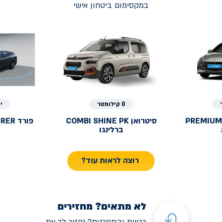
במקסימום ביטחון אישי
0 קילומטר
י
PREMIUM
סיטרואן
COMBI SHINE PK
פורד
URER
ברלינגו
רוצה לראות עוד?
לא מתאים? מחזירים
רכשת והתחרטת? נחזיר לך את