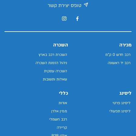
טופס יצירת קשר
מכירה
השכרה
רכב חדש 0 ק"מ
השכרת רכב בארץ
רכב יד ראשונה
ניהול הזמנת השכרה
השכרה עסקית
שאלות ותשובות
ליסינג
כללי
ליסינג פרטי
אודות
ליסינג תפעולי
מגזין אלדן
רכב חשמלי
קריירה
אלדן B2B