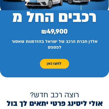
רכבים החל מ
₪49,900
אלדן חברת הרכב של ישראל בהזדמנות שאסור
לפספס
לחצו כאן
רוצה רכב חדש?
אולי ליסינג פרטי יתאים לך בול