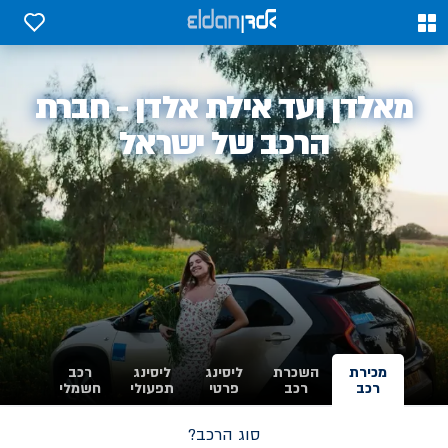
0
0
אלדן
מאלדן ועד אילת אלדן - חברת
-
הרכב של ישראל
מכירת
השכרת
ליסינג
ליסינג
רכב
רכב
רכב
פרטי
תפעולי
חשמלי
סוג הרכב?