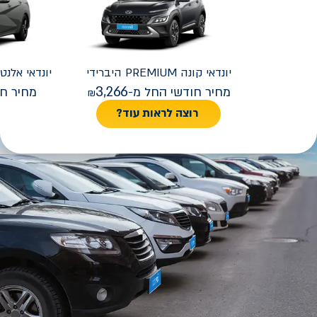
יונדאי
קונה PREMIUM היברידי
יונדאי
REMIUM FACELIFT
3,266
מחיר חודשי החל מ-
מחיר חו
רוצה לראות עוד?