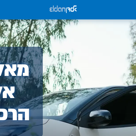
אלד
מאלד
-
אל
הרכ