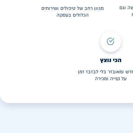
ה וגם
מגוון רחב של טיפולים ושירותים
הכלולים בעסקה
3,190
י החל מ-
הכי נוצץ
דש ומאובזר בלי לבזבז זמן
על קנייה ומכירה