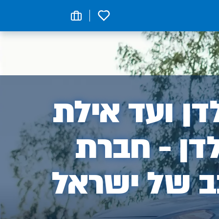
0
ן
ן ועד אילת
דן - חברת
ב של ישראל