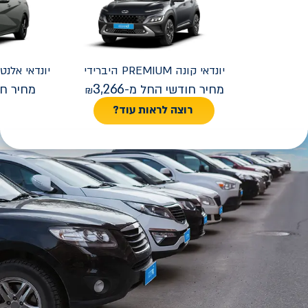
יונדאי
קונה PREMIUM היברידי
יונדאי
REMIUM FACELIFT
3,266
מחיר חודשי החל מ-
מחיר חו
רוצה לראות עוד?