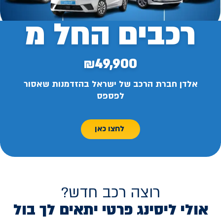
רכבים החל מ
₪49,900
אלדן חברת הרכב של ישראל בהזדמנות שאסור
לפספס
לחצו כאן
רוצה רכב חדש?
אולי ליסינג פרטי יתאים לך בול