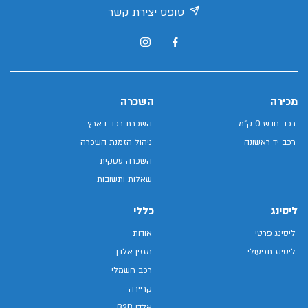
טופס יצירת קשר
מכירה
השכרה
רכב חדש 0 ק"מ
השכרת רכב בארץ
רכב יד ראשונה
ניהול הזמנת השכרה
השכרה עסקית
שאלות ותשובות
ליסינג
כללי
ליסינג פרטי
אודות
ליסינג תפעולי
מגזין אלדן
רכב חשמלי
קריירה
אלדן B2B