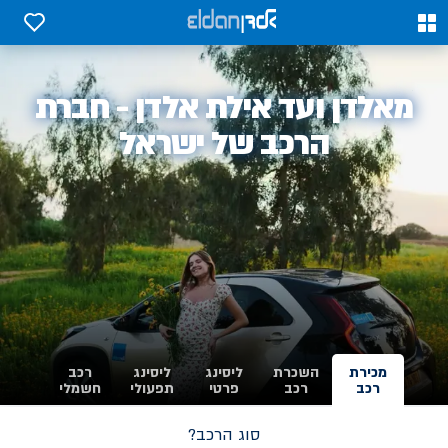
0
0
אלדן
מאלדן ועד אילת אלדן - חברת
-
הרכב של ישראל
מכירת
השכרת
ליסינג
ליסינג
רכב
רכב
רכב
פרטי
תפעולי
חשמלי
סוג הרכב?