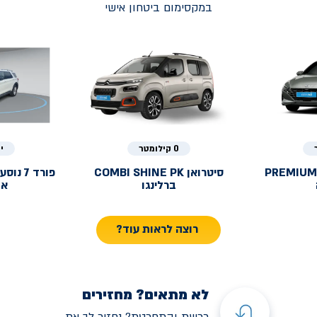
במקסימום ביטחון אישי
0 קילומטר
י
PREMIUM
סיטרואן
COMBI SHINE PK
פורד
ברלינגו
אק
רוצה לראות עוד?
לא מתאים? מחזירים
רכשת והתחרטת? נחזיר לך את