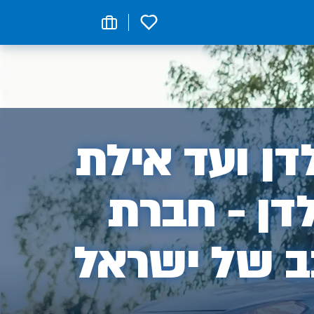
0
ן
ן ועד אילת
דן - חברת
ב של ישראל