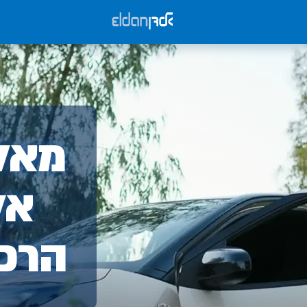
אלד
מאלד
-
אל
הרכ