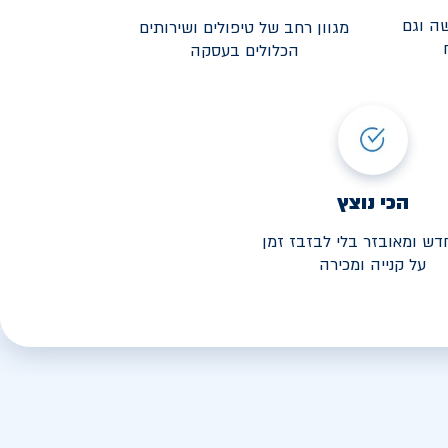
ה וגם
מגוון רחב של טיפולים ושירותים
הכלולים בעסקה
3,190
י החל מ-
הכי נוצץ
דש ומאובזר בלי לבזבז זמן
על קנייה ומכירה