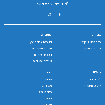
טופס יצירת קשר
מכירה
השכרה
רכב חדש 0 ק"מ
השכרת רכב בארץ
רכב יד ראשונה
ניהול הזמנת השכרה
השכרה עסקית
שאלות ותשובות
ליסינג
כללי
ליסינג פרטי
אודות
ליסינג תפעולי
מגזין אלדן
רכב חשמלי
קריירה
אלדן B2B