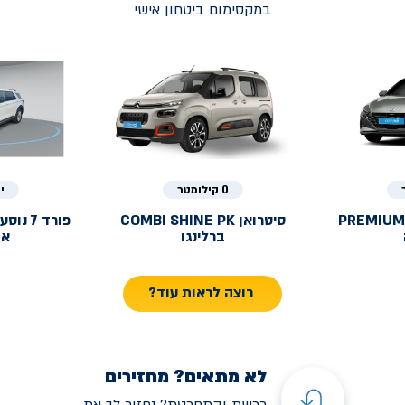
במקסימום ביטחון אישי
0 קילומטר
י
PREMIUM
סיטרואן
COMBI SHINE PK
פורד
ברלינגו
אק
רוצה לראות עוד?
לא מתאים? מחזירים
רכשת והתחרטת? נחזיר לך את