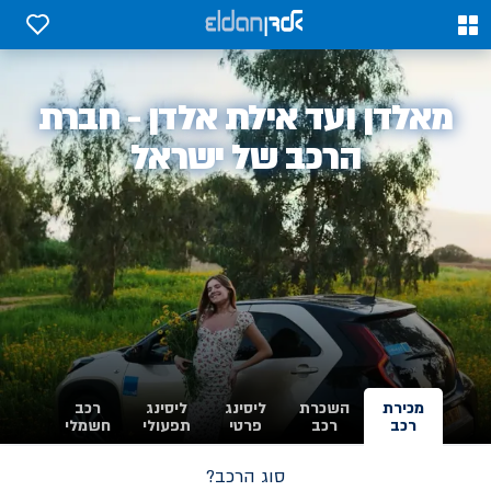
0
0
אלדן
מאלדן ועד אילת אלדן - חברת
-
הרכב של ישראל
מכירת
השכרת
ליסינג
ליסינג
רכב
רכב
רכב
פרטי
תפעולי
חשמלי
סוג הרכב?