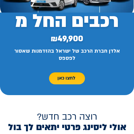
רכבים החל מ
₪49,900
אלדן חברת הרכב של ישראל בהזדמנות שאסור
לפספס
לחצו כאן
רוצה רכב חדש?
אולי ליסינג פרטי יתאים לך בול