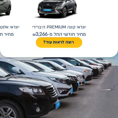
יונדאי
קונה PREMIUM היברידי
יונדאי
REMIUM FACELIFT
3,266
מחיר חודשי החל מ-
מחיר חו
רוצה לראות עוד?