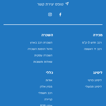
טופס יצירת קשר
מכירה
השכרה
רכב חדש 0 ק"מ
השכרת רכב בארץ
רכב יד ראשונה
ניהול הזמנת השכרה
השכרה עסקית
שאלות ותשובות
ליסינג
כללי
ליסינג פרטי
אודות
ליסינג תפעולי
מגזין אלדן
רכב חשמלי
קריירה
אלדן B2B