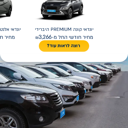
יונדאי
קונה PREMIUM היברידי
יונדאי
REMIUM FACELIFT
3,266
מחיר חודשי החל מ-
מחיר חו
רוצה לראות עוד?