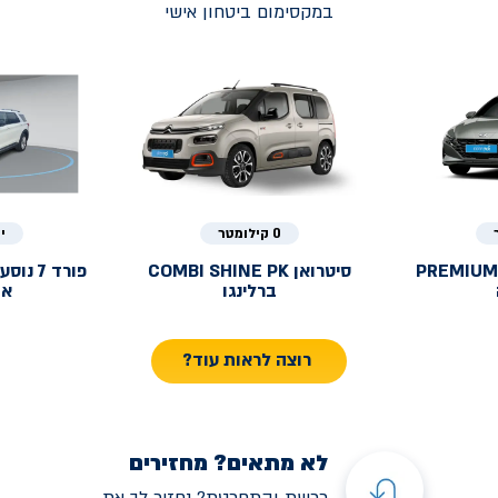
במקסימום ביטחון אישי
0 קילומטר
י
PREMIUM
סיטרואן
COMBI SHINE PK
פורד
ברלינגו
אק
רוצה לראות עוד?
לא מתאים? מחזירים
רכשת והתחרטת? נחזיר לך את