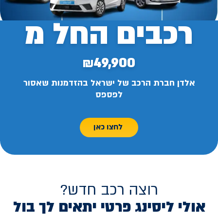
רכבים החל מ
₪49,900
אלדן חברת הרכב של ישראל בהזדמנות שאסור
לפספס
לחצו כאן
רוצה רכב חדש?
אולי ליסינג פרטי יתאים לך בול