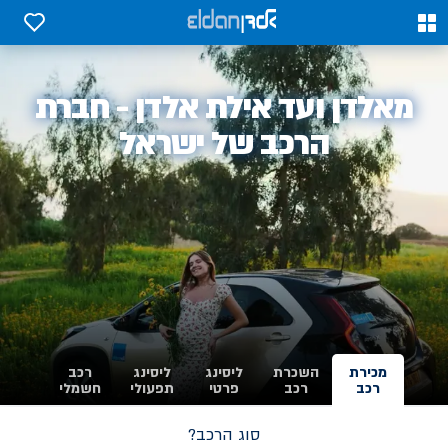
0
0
אלדן
מאלדן ועד אילת אלדן - חברת
-
הרכב של ישראל
מכירת
השכרת
ליסינג
ליסינג
רכב
רכב
רכב
פרטי
תפעולי
חשמלי
סוג הרכב?