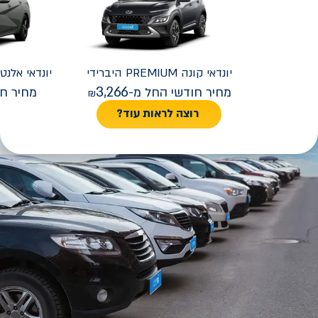
יונדאי
קונה PREMIUM היברידי
יונדאי
REMIUM FACELIFT
3,266
מחיר חודשי החל מ-
מחיר חו
רוצה לראות עוד?