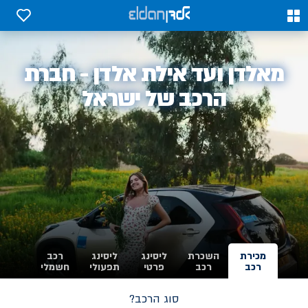
0
0
אלדן
מאלדן ועד אילת אלדן - חברת
-
הרכב של ישראל
מכירת
השכרת
ליסינג
ליסינג
רכב
רכב
רכב
פרטי
תפעולי
חשמלי
סוג הרכב?