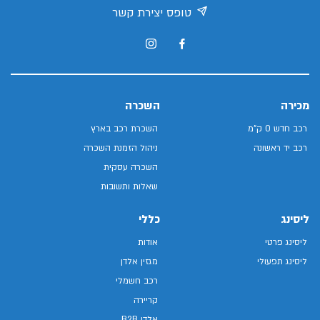
טופס יצירת קשר
מכירה
השכרה
רכב חדש 0 ק"מ
השכרת רכב בארץ
רכב יד ראשונה
ניהול הזמנת השכרה
השכרה עסקית
שאלות ותשובות
ליסינג
כללי
ליסינג פרטי
אודות
ליסינג תפעולי
מגזין אלדן
רכב חשמלי
קריירה
אלדן B2B