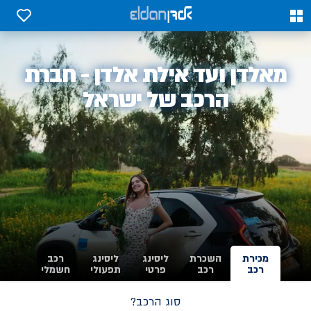
0
0
אלדן
מאלדן ועד אילת אלדן - חברת
-
הרכב של ישראל
מכירת
השכרת
ליסינג
ליסינג
רכב
רכב
רכב
פרטי
תפעולי
חשמלי
סוג הרכב?