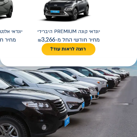
יונדאי
קונה PREMIUM היברידי
יונדאי
REMIUM FACELIFT
3,266
מחיר חודשי החל מ-
מחיר חו
רוצה לראות עוד?