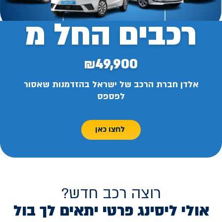
רכבים החל מ
₪49,900
אלדן חברת הרכב של ישראל בהזדמנות שאסור
לפספס
לחצו כאן
רוצה רכב חדש?
אולי ליסינג פרטי יתאים לך בול