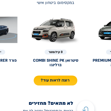
במקסימום ביטחון אישי
0 קילומטר
י
PREMIUM
סיטרואן
COMBI SHINE PK
פורד
URER
ברלינגו
רוצה לראות עוד?
לא מתאים? מחזירים
רכשת והתחרטת? נחזיר לך את