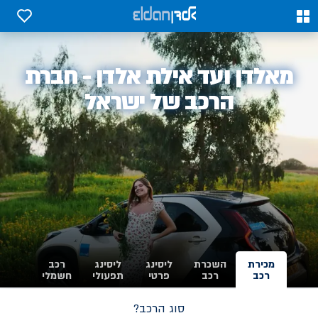
0
0
אלדן
מאלדן ועד אילת אלדן - חברת
-
הרכב של ישראל
מכירת
השכרת
ליסינג
ליסינג
רכב
רכב
רכב
פרטי
תפעולי
חשמלי
סוג הרכב?