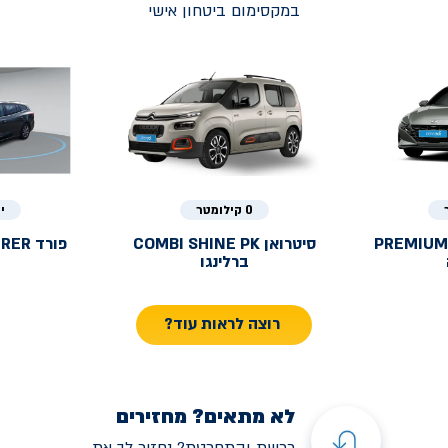
במקסימום ביטחון אישי
0 קילומטר
י
PREMIUM
סיטרואן
COMBI SHINE PK
פורד
URER
ברלינגו
רוצה לראות עוד?
לא מתאים? מחזירים
רכשת והתחרטת? נחזיר לך את