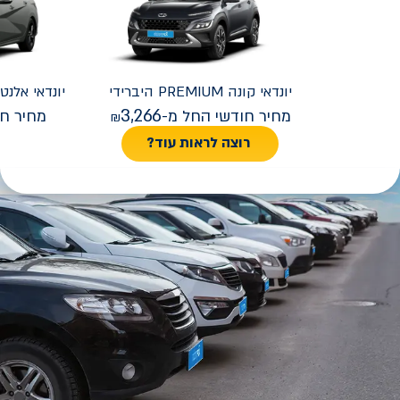
יונדאי
קונה PREMIUM היברידי
יונדאי
REMIUM FACELIFT
3,266
מחיר חודשי החל מ-
מחיר חו
רוצה לראות עוד?