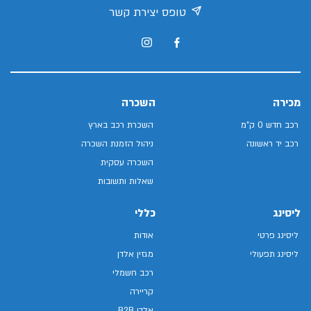
טופס יצירת קשר
מכירה
השכרה
רכב חדש 0 ק"מ
השכרת רכב בארץ
רכב יד ראשונה
ניהול הזמנת השכרה
השכרה עסקית
שאלות ותשובות
ליסינג
כללי
ליסינג פרטי
אודות
ליסינג תפעולי
מגזין אלדן
רכב חשמלי
קריירה
אלדן B2B