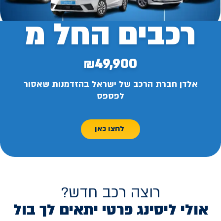
רכבים החל מ
₪49,900
אלדן חברת הרכב של ישראל בהזדמנות שאסור
לפספס
לחצו כאן
רוצה רכב חדש?
אולי ליסינג פרטי יתאים לך בול