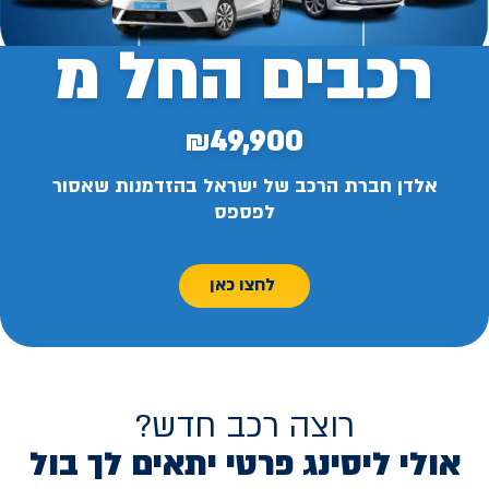
רכבים החל מ
₪49,900
אלדן חברת הרכב של ישראל בהזדמנות שאסור
לפספס
לחצו כאן
רוצה רכב חדש?
אולי ליסינג פרטי יתאים לך בול