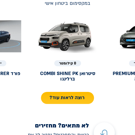
במקסימום ביטחון אישי
0 קילומטר
י
PREMIUM
סיטרואן
COMBI SHINE PK
פורד
URER
ברלינגו
רוצה לראות עוד?
לא מתאים? מחזירים
רכשת והתחרטת? נחזיר לך את