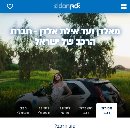
0
0
אלדן
מאלדן ועד אילת אלדן - חברת
-
הרכב של ישראל
מכירת
השכרת
ליסינג
ליסינג
רכב
רכב
רכב
פרטי
תפעולי
חשמלי
סוג הרכב?