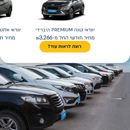
יונדאי
קונה PREMIUM היברידי
יונדאי
REMIUM FACELIFT
3,266
מחיר חודשי החל מ-
מחיר חו
רוצה לראות עוד?