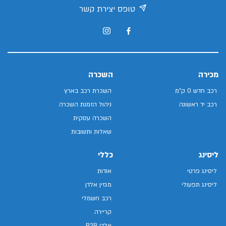
טופס יצירת קשר
מכירה
השכרה
רכב חדש 0 ק"מ
השכרת רכב בארץ
רכב יד ראשונה
ניהול הזמנת השכרה
השכרה עסקית
שאלות ותשובות
ליסינג
כללי
ליסינג פרטי
אודות
ליסינג תפעולי
מגזין אלדן
רכב חשמלי
קריירה
אלדן B2B