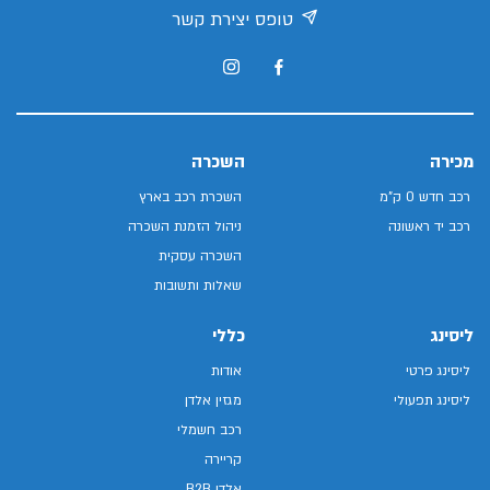
טופס יצירת קשר
מכירה
השכרה
רכב חדש 0 ק"מ
השכרת רכב בארץ
רכב יד ראשונה
ניהול הזמנת השכרה
השכרה עסקית
שאלות ותשובות
ליסינג
כללי
ליסינג פרטי
אודות
ליסינג תפעולי
מגזין אלדן
רכב חשמלי
קריירה
אלדן B2B