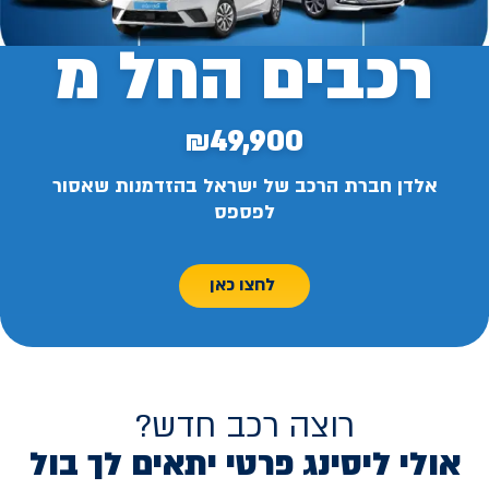
רכבים החל מ
₪49,900
אלדן חברת הרכב של ישראל בהזדמנות שאסור
לפספס
לחצו כאן
רוצה רכב חדש?
אולי ליסינג פרטי יתאים לך בול