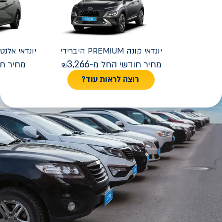
יונדאי
קונה PREMIUM היברידי
יונדאי
REMIUM FACELIFT
3,266
מחיר חודשי החל מ-
מחיר חו
רוצה לראות עוד?