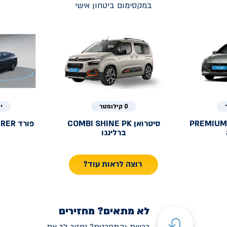
במקסימום ביטחון אישי
0 קילומטר
י
PREMIUM
סיטרואן
COMBI SHINE PK
פורד
URER
ברלינגו
רוצה לראות עוד?
לא מתאים? מחזירים
רכשת והתחרטת? נחזיר לך את