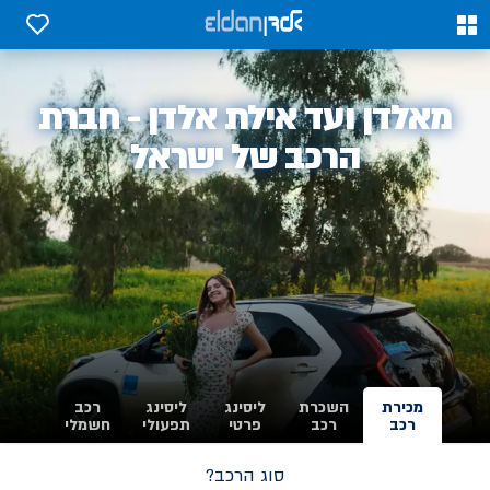
0
0
אלדן
מאלדן ועד אילת אלדן - חברת
-
הרכב של ישראל
מכירת
השכרת
ליסינג
ליסינג
רכב
רכב
רכב
פרטי
תפעולי
חשמלי
סוג הרכב?