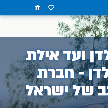
0
ן
ן ועד אילת
דן - חברת
ב של ישראל