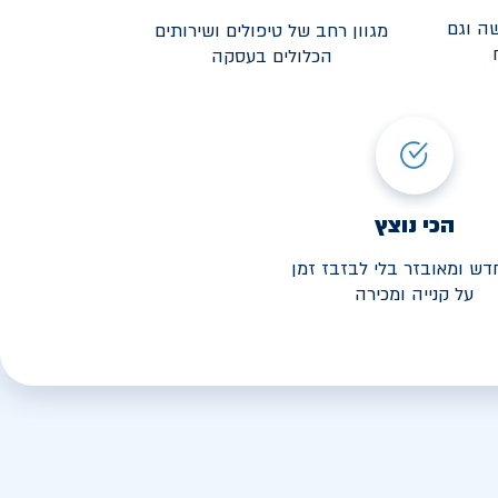
ה וגם
מגוון רחב של טיפולים ושירותים
הכלולים בעסקה
3,190
י החל מ-
הכי נוצץ
דש ומאובזר בלי לבזבז זמן
על קנייה ומכירה