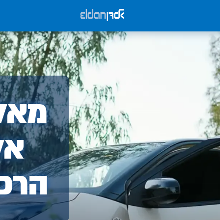
אלד
מאלד
-
אל
הרכ