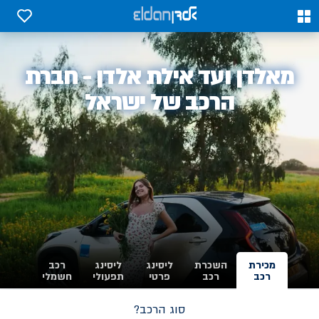
0
0
אלדן
מאלדן ועד אילת אלדן - חברת
-
הרכב של ישראל
מכירת
השכרת
ליסינג
ליסינג
רכב
רכב
רכב
פרטי
תפעולי
חשמלי
סוג הרכב?