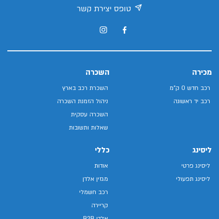
טופס יצירת קשר
מכירה
השכרה
רכב חדש 0 ק"מ
השכרת רכב בארץ
רכב יד ראשונה
ניהול הזמנת השכרה
השכרה עסקית
שאלות ותשובות
ליסינג
כללי
ליסינג פרטי
אודות
ליסינג תפעולי
מגזין אלדן
רכב חשמלי
קריירה
אלדן B2B