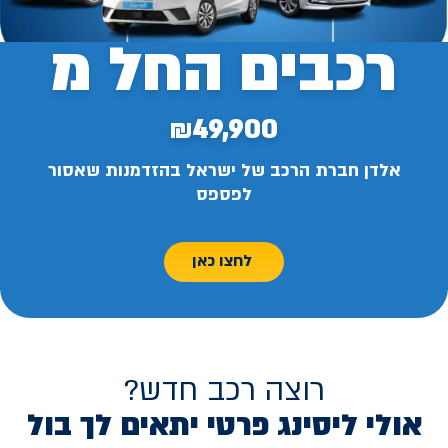
רכבים החל מ
₪49,900
אלדן חברת הרכב של ישראל בהזדמנות שאסור
לפספס
לחצו כאן
רוצה רכב חדש?
אולי ליסינג פרטי יתאים לך בול