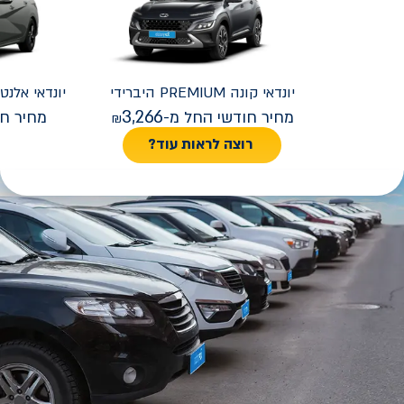
יונדאי
קונה PREMIUM היברידי
יונדאי
REMIUM FACELIFT
3,266
מחיר חודשי החל מ-
מחיר חו
רוצה לראות עוד?