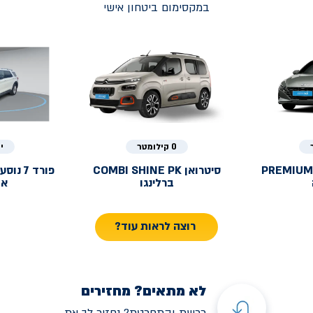
במקסימום ביטחון אישי
0 קילומטר
י
PREMIUM
סיטרואן
COMBI SHINE PK
פורד
ברלינגו
אק
רוצה לראות עוד?
לא מתאים? מחזירים
רכשת והתחרטת? נחזיר לך את