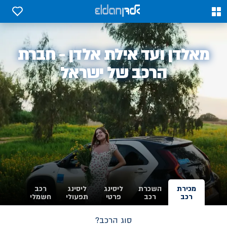
0
0
אלדן
מאלדן ועד אילת אלדן - חברת
-
הרכב של ישראל
מכירת
השכרת
ליסינג
ליסינג
רכב
רכב
רכב
פרטי
תפעולי
חשמלי
סוג הרכב?