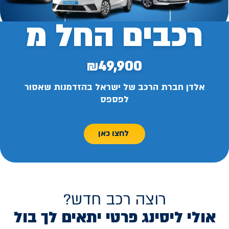
רכבים החל מ
₪49,900
אלדן חברת הרכב של ישראל בהזדמנות שאסור
לפספס
לחצו כאן
רוצה רכב חדש?
אולי ליסינג פרטי יתאים לך בול