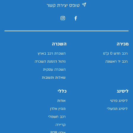
טופס יצירת קשר
מכירה
השכרה
רכב חדש 0 ק"מ
השכרת רכב בארץ
רכב יד ראשונה
ניהול הזמנת השכרה
השכרה עסקית
שאלות ותשובות
ליסינג
כללי
ליסינג פרטי
אודות
ליסינג תפעולי
מגזין אלדן
רכב חשמלי
קריירה
אלדן B2B