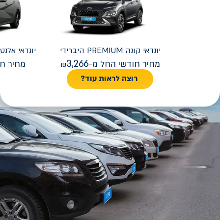
יונדאי
קונה PREMIUM היברידי
יונדאי
REMIUM FACELIFT
3,266
מחיר חודשי החל מ-
מחיר חו
רוצה לראות עוד?