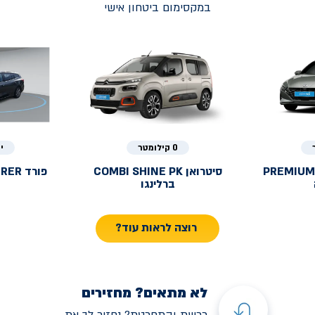
במקסימום ביטחון אישי
0 קילומטר
י
PREMIUM
סיטרואן
COMBI SHINE PK
פורד
URER
ברלינגו
רוצה לראות עוד?
לא מתאים? מחזירים
רכשת והתחרטת? נחזיר לך את