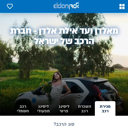
0
0
אלדן
מאלדן ועד אילת אלדן - חברת
-
הרכב של ישראל
מכירת
השכרת
ליסינג
ליסינג
רכב
רכב
רכב
פרטי
תפעולי
חשמלי
סוג הרכב?