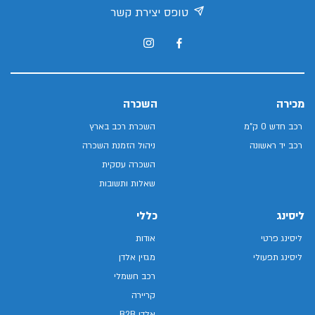
טופס יצירת קשר
מכירה
השכרה
רכב חדש 0 ק"מ
השכרת רכב בארץ
רכב יד ראשונה
ניהול הזמנת השכרה
השכרה עסקית
שאלות ותשובות
ליסינג
כללי
ליסינג פרטי
אודות
ליסינג תפעולי
מגזין אלדן
רכב חשמלי
קריירה
אלדן B2B