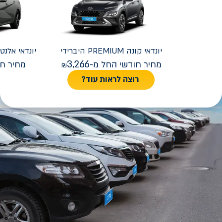
יונדאי
קונה PREMIUM היברידי
יונדאי
REMIUM FACELIFT
3,266
מחיר חודשי החל מ-
מחיר חו
רוצה לראות עוד?