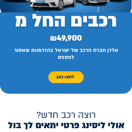
רכבים החל מ
₪49,900
אלדן חברת הרכב של ישראל בהזדמנות שאסור
לפספס
לחצו כאן
רוצה רכב חדש?
אולי ליסינג פרטי יתאים לך בול