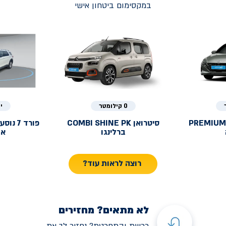
במקסימום ביטחון אישי
0 קילומטר
י
PREMIUM
סיטרואן
COMBI SHINE PK
פורד
ברלינגו
אק
רוצה לראות עוד?
לא מתאים? מחזירים
רכשת והתחרטת? נחזיר לך את