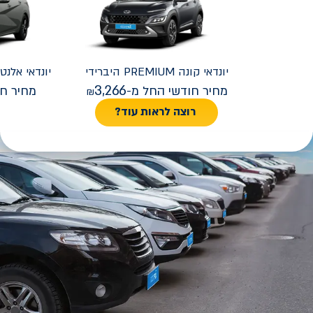
יונדאי
קונה PREMIUM היברידי
יונדאי
REMIUM FACELIFT
3,266
מחיר חודשי החל מ-
מחיר חו
רוצה לראות עוד?