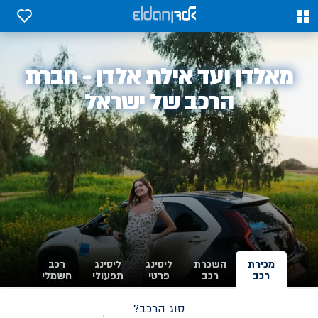
0
0
אלדן
מאלדן ועד אילת אלדן - חברת
-
הרכב של ישראל
מכירת
השכרת
ליסינג
ליסינג
רכב
רכב
רכב
פרטי
תפעולי
חשמלי
סוג הרכב?