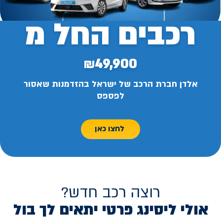
רכבים החל מ
₪49,900
אלדן חברת הרכב של ישראל בהזדמנות שאסור
לפספס
לחצו כאן
רוצה רכב חדש?
אולי ליסינג פרטי יתאים לך בול