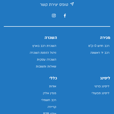
טופס יצירת קשר
מכירה
השכרה
רכב חדש 0 ק"מ
השכרת רכב בארץ
רכב יד ראשונה
ניהול הזמנת השכרה
השכרה עסקית
שאלות ותשובות
ליסינג
כללי
ליסינג פרטי
אודות
ליסינג תפעולי
מגזין אלדן
רכב חשמלי
קריירה
אלדן B2B