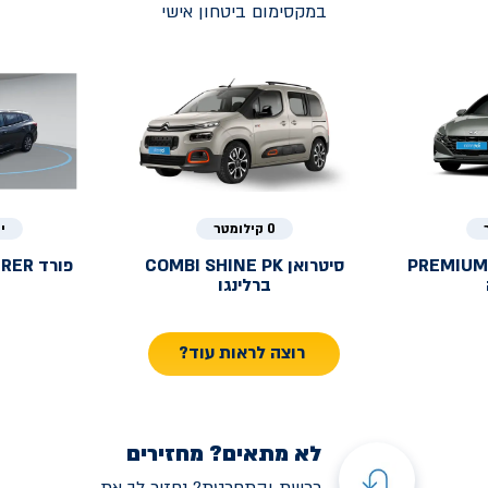
במקסימום ביטחון אישי
0 קילומטר
י
PREMIUM
סיטרואן
COMBI SHINE PK
פורד
URER
ברלינגו
רוצה לראות עוד?
לא מתאים? מחזירים
רכשת והתחרטת? נחזיר לך את