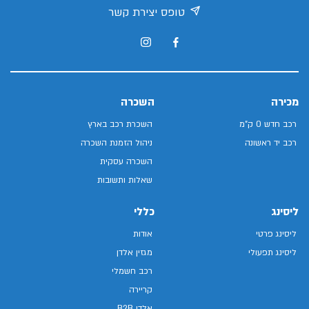
טופס יצירת קשר
מכירה
השכרה
רכב חדש 0 ק"מ
השכרת רכב בארץ
רכב יד ראשונה
ניהול הזמנת השכרה
השכרה עסקית
שאלות ותשובות
ליסינג
כללי
ליסינג פרטי
אודות
ליסינג תפעולי
מגזין אלדן
רכב חשמלי
קריירה
אלדן B2B