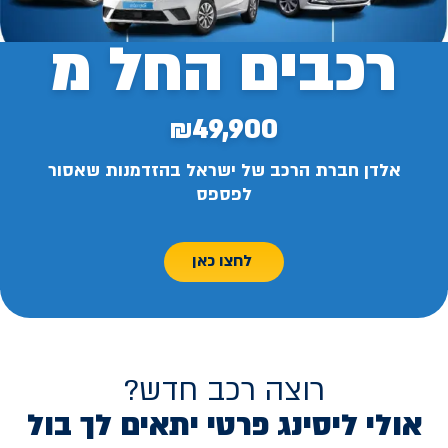
רכבים החל מ
₪49,900
אלדן חברת הרכב של ישראל בהזדמנות שאסור
לפספס
לחצו כאן
רוצה רכב חדש?
אולי ליסינג פרטי יתאים לך בול