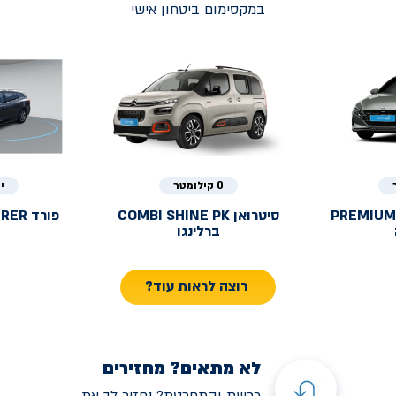
במקסימום ביטחון אישי
0 קילומטר
י
PREMIUM
סיטרואן
COMBI SHINE PK
פורד
URER
ברלינגו
רוצה לראות עוד?
לא מתאים? מחזירים
רכשת והתחרטת? נחזיר לך את