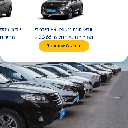
יונדאי
קונה PREMIUM היברידי
יונדאי
REMIUM FACELIFT
3,266
מחיר חודשי החל מ-
מחיר חו
רוצה לראות עוד?