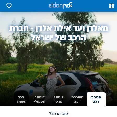
0
0
אלדן
מאלדן ועד אילת אלדן - חברת
-
הרכב של ישראל
מכירת
השכרת
ליסינג
ליסינג
רכב
רכב
רכב
פרטי
תפעולי
חשמלי
סוג הרכב?