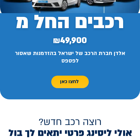
רכבים החל מ
₪49,900
אלדן חברת הרכב של ישראל בהזדמנות שאסור
לפספס
לחצו כאן
רוצה רכב חדש?
אולי ליסינג פרטי יתאים לך בול