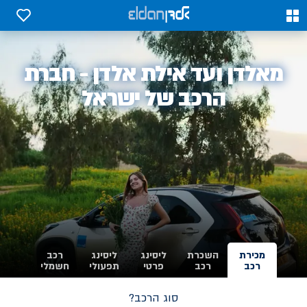
0
0
אלדן
מאלדן ועד אילת אלדן - חברת
-
הרכב של ישראל
מכירת
השכרת
ליסינג
ליסינג
רכב
רכב
רכב
פרטי
תפעולי
חשמלי
סוג הרכב?