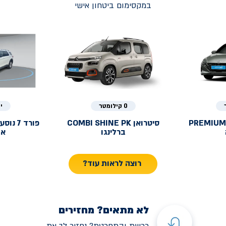
במקסימום ביטחון אישי
0 קילומטר
י
PREMIUM
סיטרואן
COMBI SHINE PK
פורד
ברלינגו
אק
רוצה לראות עוד?
לא מתאים? מחזירים
רכשת והתחרטת? נחזיר לך את