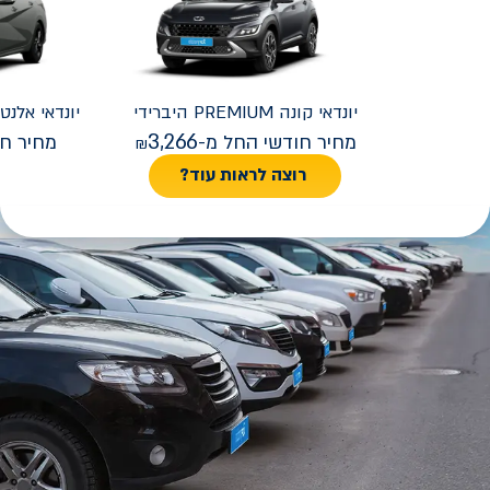
יונדאי
קונה PREMIUM היברידי
יונדאי
REMIUM FACELIFT
3,266
מחיר חודשי החל מ-
מחיר חו
רוצה לראות עוד?