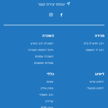
טופס יצירת קשר
מכירה
השכרה
רכב חדש 0 ק"מ
השכרת רכב בארץ
רכב יד ראשונה
ניהול הזמנת השכרה
השכרה עסקית
שאלות ותשובות
ליסינג
כללי
ליסינג פרטי
אודות
ליסינג תפעולי
מגזין אלדן
רכב חשמלי
קריירה
אלדן B2B