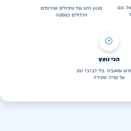
ה וגם
מגוון רחב של טיפולים ושירותים
הכלולים בעסקה
3,190
י החל מ-
הכי נוצץ
דש ומאובזר בלי לבזבז זמן
על קנייה ומכירה