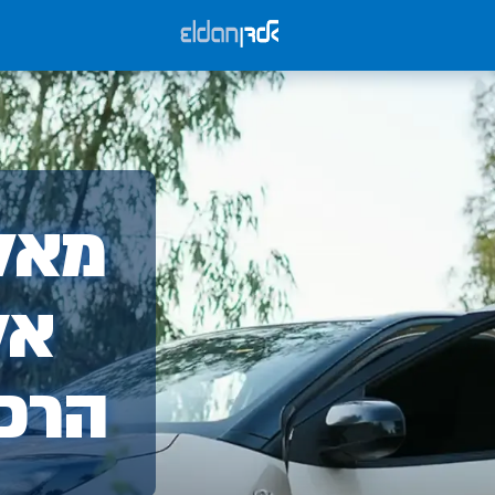
אלד
מאלד
-
אל
הרכ