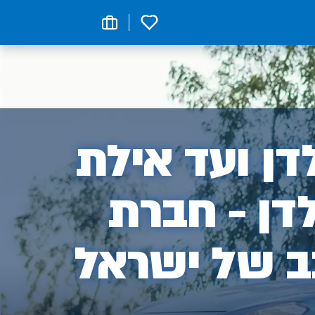
0
ן
ן ועד אילת
דן - חברת
ב של ישראל