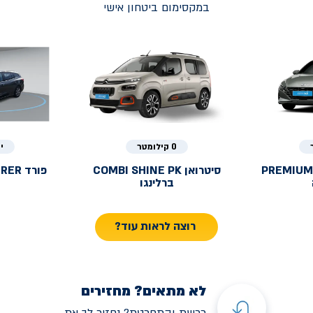
במקסימום ביטחון אישי
0 קילומטר
י
PREMIUM
סיטרואן
COMBI SHINE PK
פורד
URER
ברלינגו
רוצה לראות עוד?
לא מתאים? מחזירים
רכשת והתחרטת? נחזיר לך את