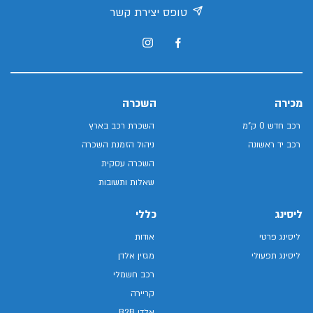
טופס יצירת קשר
מכירה
השכרה
רכב חדש 0 ק"מ
השכרת רכב בארץ
רכב יד ראשונה
ניהול הזמנת השכרה
השכרה עסקית
שאלות ותשובות
ליסינג
כללי
ליסינג פרטי
אודות
ליסינג תפעולי
מגזין אלדן
רכב חשמלי
קריירה
אלדן B2B