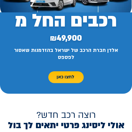
רכבים החל מ
₪49,900
אלדן חברת הרכב של ישראל בהזדמנות שאסור
לפספס
לחצו כאן
רוצה רכב חדש?
אולי ליסינג פרטי יתאים לך בול