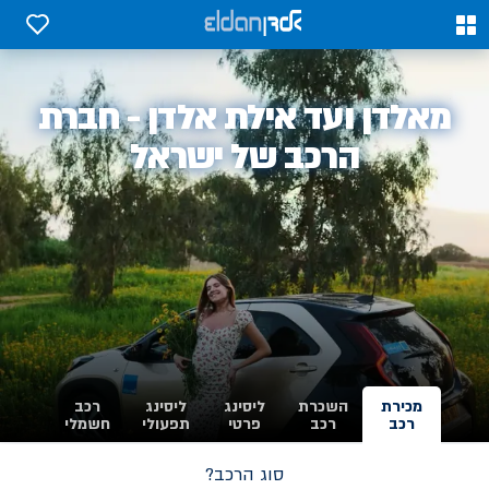
0
0
אלדן
מאלדן ועד אילת אלדן - חברת
-
הרכב של ישראל
מכירת
השכרת
ליסינג
ליסינג
רכב
רכב
רכב
פרטי
תפעולי
חשמלי
סוג הרכב?