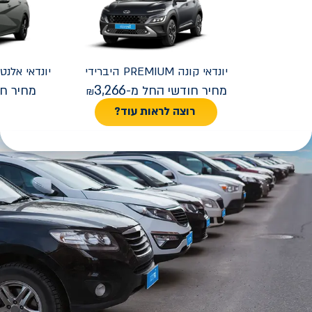
יונדאי
קונה PREMIUM היברידי
יונדאי
REMIUM FACELIFT
3,266
מחיר חודשי החל מ-
מחיר חו
רוצה לראות עוד?