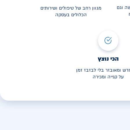
ה וגם
מגוון רחב של טיפולים ושירותים
הכלולים בעסקה
3,190
י החל מ-
הכי נוצץ
דש ומאובזר בלי לבזבז זמן
על קנייה ומכירה