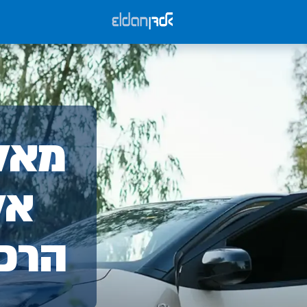
אלד
מאלד
-
אל
הרכ