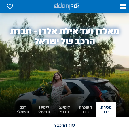
0
0
אלדן
מאלדן ועד אילת אלדן - חברת
-
הרכב של ישראל
מכירת
השכרת
ליסינג
ליסינג
רכב
רכב
רכב
פרטי
תפעולי
חשמלי
סוג הרכב?