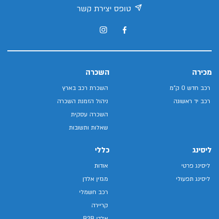
טופס יצירת קשר
מכירה
השכרה
רכב חדש 0 ק"מ
השכרת רכב בארץ
רכב יד ראשונה
ניהול הזמנת השכרה
השכרה עסקית
שאלות ותשובות
ליסינג
כללי
ליסינג פרטי
אודות
ליסינג תפעולי
מגזין אלדן
רכב חשמלי
קריירה
אלדן B2B