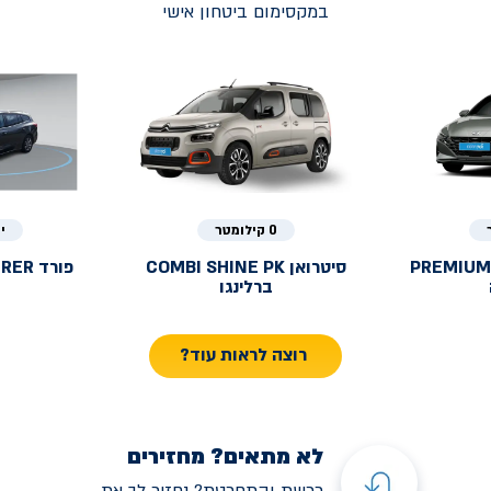
במקסימום ביטחון אישי
0 קילומטר
י
PREMIUM
סיטרואן
COMBI SHINE PK
פורד
URER
ברלינגו
רוצה לראות עוד?
לא מתאים? מחזירים
רכשת והתחרטת? נחזיר לך את