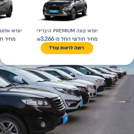
יונדאי
קונה PREMIUM היברידי
יונדאי
REMIUM FACELIFT
3,266
מחיר חודשי החל מ-
מחיר חו
רוצה לראות עוד?