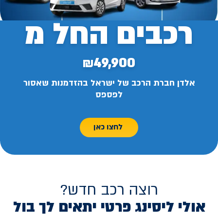
רכבים החל מ
₪49,900
אלדן חברת הרכב של ישראל בהזדמנות שאסור
לפספס
לחצו כאן
רוצה רכב חדש?
אולי ליסינג פרטי יתאים לך בול