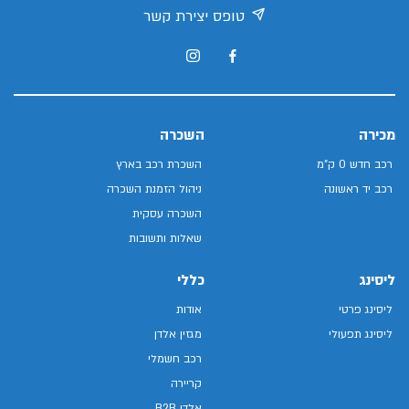
טופס יצירת קשר
מכירה
השכרה
רכב חדש 0 ק"מ
השכרת רכב בארץ
רכב יד ראשונה
ניהול הזמנת השכרה
השכרה עסקית
שאלות ותשובות
ליסינג
כללי
ליסינג פרטי
אודות
ליסינג תפעולי
מגזין אלדן
רכב חשמלי
קריירה
אלדן B2B