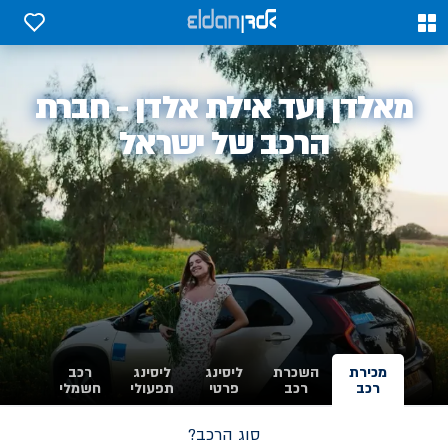
0
0
אלדן
מאלדן ועד אילת אלדן - חברת
-
הרכב של ישראל
מכירת
השכרת
ליסינג
ליסינג
רכב
רכב
רכב
פרטי
תפעולי
חשמלי
סוג הרכב?