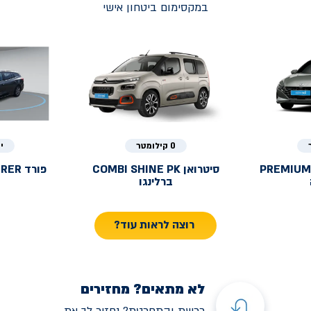
במקסימום ביטחון אישי
0 קילומטר
י
PREMIUM
סיטרואן
COMBI SHINE PK
פורד
URER
ברלינגו
רוצה לראות עוד?
לא מתאים? מחזירים
רכשת והתחרטת? נחזיר לך את