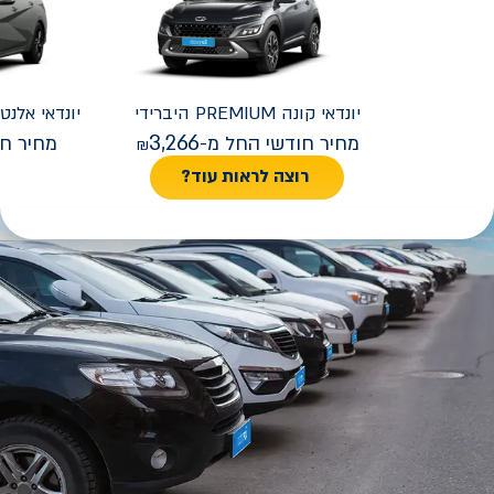
יונדאי
קונה PREMIUM היברידי
יונדאי
REMIUM FACELIFT
3,266
מחיר חודשי החל מ-
מחיר חו
רוצה לראות עוד?