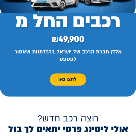
רכבים החל מ
₪49,900
אלדן חברת הרכב של ישראל בהזדמנות שאסור
לפספס
לחצו כאן
רוצה רכב חדש?
אולי ליסינג פרטי יתאים לך בול