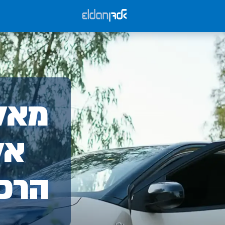
אלד
מאלד
-
אל
הרכ