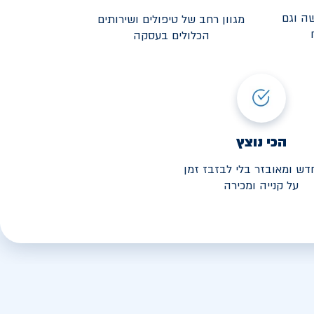
ה וגם
מגוון רחב של טיפולים ושירותים
הכלולים בעסקה
3,190
י החל מ-
הכי נוצץ
דש ומאובזר בלי לבזבז זמן
על קנייה ומכירה