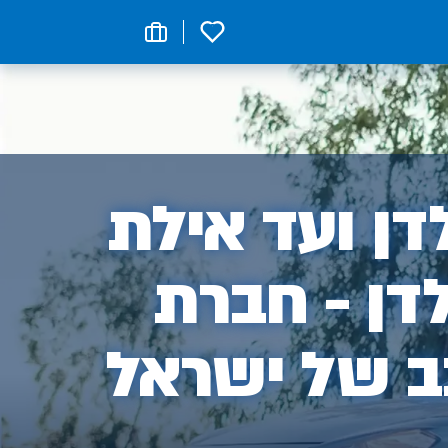
0
ן
ן ועד אילת
דן - חברת
ב של ישראל